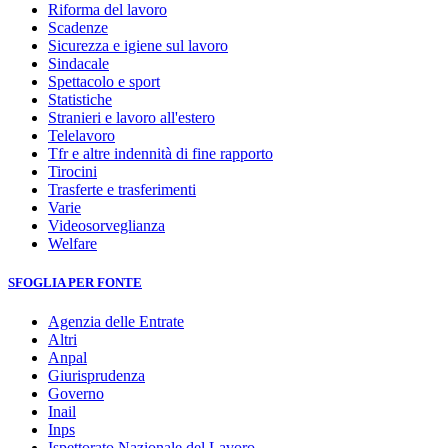
Riforma del lavoro
Scadenze
Sicurezza e igiene sul lavoro
Sindacale
Spettacolo e sport
Statistiche
Stranieri e lavoro all'estero
Telelavoro
Tfr e altre indennità di fine rapporto
Tirocini
Trasferte e trasferimenti
Varie
Videosorveglianza
Welfare
SFOGLIA PER FONTE
Agenzia delle Entrate
Altri
Anpal
Giurisprudenza
Governo
Inail
Inps
Ispettorato Nazionale del Lavoro