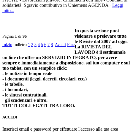
solidarietà. Sgravio contributivo in Uniemens AGENDA -
Leggi
tutto...
In questa sezione puoi
visionare e prelevare tutte
Pagina
1
di
96
le Riviste dal 2007 ad oggi.
Inizio
Indietro
1
2
3
4
5
6
7
8
Avanti
Fine
La RIVISTA DEL
LAVORO è il settimanale
on line che offre un SERVIZIO INTEGRATO, per avere
sempre e immediatamente a disposizione, sul tuo computer e sul
tuo tablet, con un semplice click:
- le notizie in tempo reale
- i documenti (leggi, decreti, circolari, ecc.)
- le tabelle,
- i formulari,
- le sintesi contrattuali,
- gli scadenzari e altro.
TUTTI COLLEGATI TRA LORO.
ACCEDI
Inserisci email e password per effettuare l'accesso alla tua area