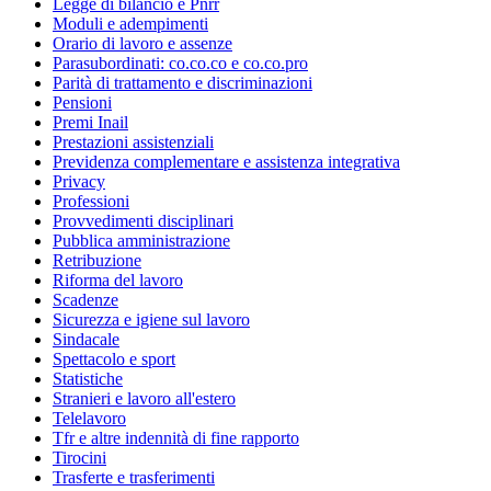
Legge di bilancio e Pnrr
Moduli e adempimenti
Orario di lavoro e assenze
Parasubordinati: co.co.co e co.co.pro
Parità di trattamento e discriminazioni
Pensioni
Premi Inail
Prestazioni assistenziali
Previdenza complementare e assistenza integrativa
Privacy
Professioni
Provvedimenti disciplinari
Pubblica amministrazione
Retribuzione
Riforma del lavoro
Scadenze
Sicurezza e igiene sul lavoro
Sindacale
Spettacolo e sport
Statistiche
Stranieri e lavoro all'estero
Telelavoro
Tfr e altre indennità di fine rapporto
Tirocini
Trasferte e trasferimenti