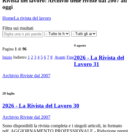
Rivista del lavoro:
Archivio delle riviste dal 2007 ad
oggi
Home
La rivista del lavoro
Filtra sui risultati
4 agosto
Pagina
1
di
96
2026 - La Rivista del
Inizio
Indietro
1
2
3
4
5
6
7
8
Avanti
Fine
Lavoro 31
Archivio Riviste dal 2007
28 luglio
2026 - La Rivista del Lavoro 30
Archivio Riviste dal 2007
Sono disponibili la rivista completa e i singoli articoli, in formato
pdf. AGGIORNAMENTO PROFESSIONALE - Riduzione premi