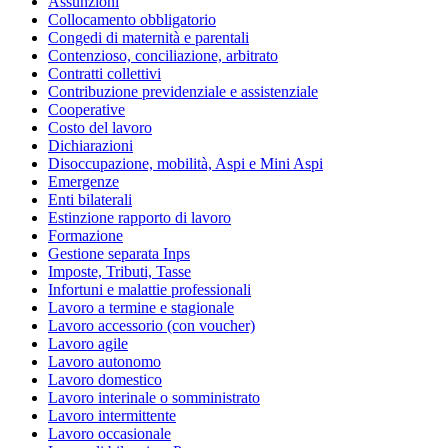
Assunzioni
Collocamento obbligatorio
Congedi di maternità e parentali
Contenzioso, conciliazione, arbitrato
Contratti collettivi
Contribuzione previdenziale e assistenziale
Cooperative
Costo del lavoro
Dichiarazioni
Disoccupazione, mobilità, Aspi e Mini Aspi
Emergenze
Enti bilaterali
Estinzione rapporto di lavoro
Formazione
Gestione separata Inps
Imposte, Tributi, Tasse
Infortuni e malattie professionali
Lavoro a termine e stagionale
Lavoro accessorio (con voucher)
Lavoro agile
Lavoro autonomo
Lavoro domestico
Lavoro interinale o somministrato
Lavoro intermittente
Lavoro occasionale