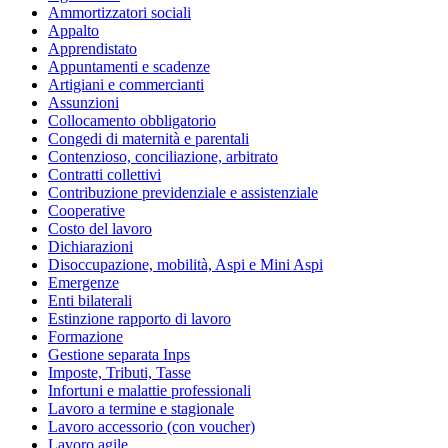
Ammortizzatori sociali
Appalto
Apprendistato
Appuntamenti e scadenze
Artigiani e commercianti
Assunzioni
Collocamento obbligatorio
Congedi di maternità e parentali
Contenzioso, conciliazione, arbitrato
Contratti collettivi
Contribuzione previdenziale e assistenziale
Cooperative
Costo del lavoro
Dichiarazioni
Disoccupazione, mobilità, Aspi e Mini Aspi
Emergenze
Enti bilaterali
Estinzione rapporto di lavoro
Formazione
Gestione separata Inps
Imposte, Tributi, Tasse
Infortuni e malattie professionali
Lavoro a termine e stagionale
Lavoro accessorio (con voucher)
Lavoro agile