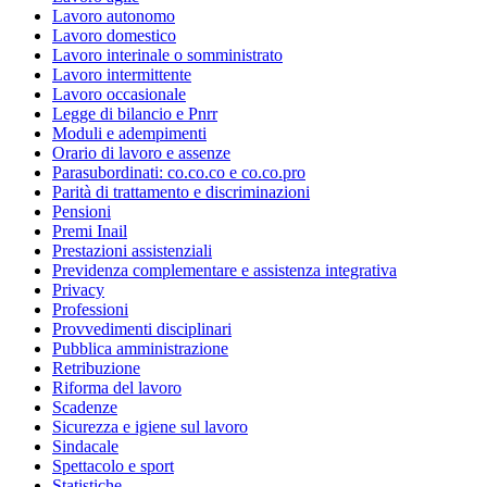
Lavoro autonomo
Lavoro domestico
Lavoro interinale o somministrato
Lavoro intermittente
Lavoro occasionale
Legge di bilancio e Pnrr
Moduli e adempimenti
Orario di lavoro e assenze
Parasubordinati: co.co.co e co.co.pro
Parità di trattamento e discriminazioni
Pensioni
Premi Inail
Prestazioni assistenziali
Previdenza complementare e assistenza integrativa
Privacy
Professioni
Provvedimenti disciplinari
Pubblica amministrazione
Retribuzione
Riforma del lavoro
Scadenze
Sicurezza e igiene sul lavoro
Sindacale
Spettacolo e sport
Statistiche