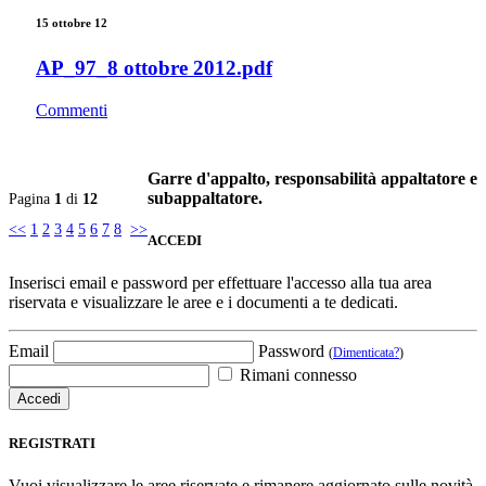
15 ottobre 12
AP_97_8 ottobre 2012.pdf
Commenti
Garre d'appalto, responsabilità appaltatore e
subappaltatore.
Pagina
1
di
12
<<
1
2
3
4
5
6
7
8
>>
ACCEDI
Inserisci email e password per effettuare l'accesso alla tua area
riservata e visualizzare le aree e i documenti a te dedicati.
Email
Password
(
Dimenticata?
)
Rimani connesso
REGISTRATI
Vuoi visualizzare le aree riservate e rimanere aggiornato sulle novità