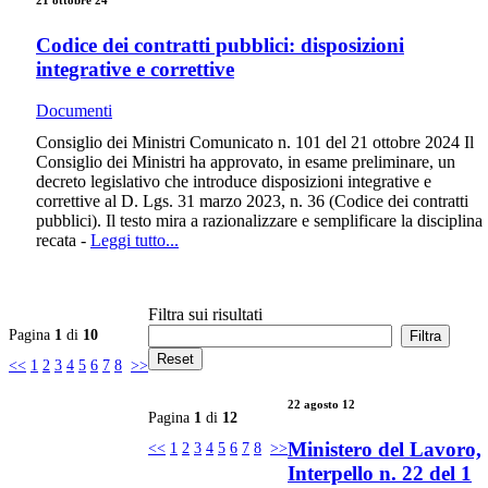
Codice dei contratti pubblici: disposizioni
integrative e correttive
Documenti
Consiglio dei Ministri Comunicato n. 101 del 21 ottobre 2024 Il
Consiglio dei Ministri ha approvato, in esame preliminare, un
decreto legislativo che introduce disposizioni integrative e
correttive al D. Lgs. 31 marzo 2023, n. 36 (Codice dei contratti
pubblici). Il testo mira a razionalizzare e semplificare la disciplina
recata -
Leggi tutto...
Filtra sui risultati
Pagina
1
di
10
<<
1
2
3
4
5
6
7
8
>>
22 agosto 12
Pagina
1
di
12
Ministero del Lavoro,
<<
1
2
3
4
5
6
7
8
>>
Interpello n. 22 del 1