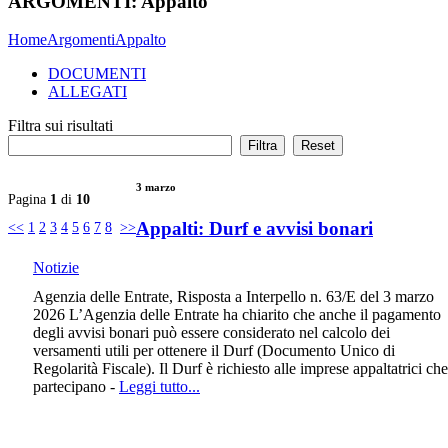
ARGOMENTI:
Appalto
Home
Argomenti
Appalto
DOCUMENTI
ALLEGATI
Filtra sui risultati
3 marzo
Pagina
1
di
10
Appalti: Durf e avvisi bonari
<<
1
2
3
4
5
6
7
8
>>
Notizie
Agenzia delle Entrate, Risposta a Interpello n. 63/E del 3 marzo
2026 L’Agenzia delle Entrate ha chiarito che anche il pagamento
degli avvisi bonari può essere considerato nel calcolo dei
versamenti utili per ottenere il Durf (Documento Unico di
Regolarità Fiscale). Il Durf è richiesto alle imprese appaltatrici che
partecipano -
Leggi tutto...