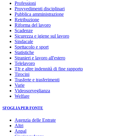
Professioni
Provvedimenti disciplinari
Pubblica amministrazione
Retribuzione
Riforma del lavoro
Scadenze
Sicurezza e igiene sul lavoro
Sindacale
Spettacolo e sport
Statistiche
Stranieri e lavoro all'estero
Telelavoro
Tfr e altre indennità di fine rapporto
Tirocini
Trasferte e trasferimenti
Varie
Videosorveglianza
Welfare
SFOGLIA PER FONTE
Agenzia delle Entrate
Altri
Anpal