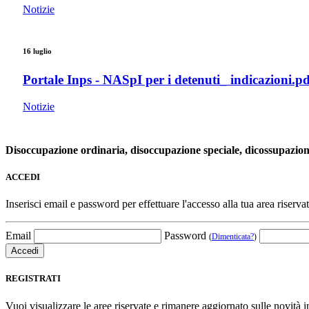
Notizie
16 luglio
Portale Inps - NASpI per i detenuti_ indicazioni.pd
Notizie
Disoccupazione ordinaria, disoccupazione speciale, dicossupazione in
ACCEDI
Inserisci email e password per effettuare l'accesso alla tua area riservat
Email
Password
(
Dimenticata?
)
REGISTRATI
Vuoi visualizzare le aree riservate e rimanere aggiornato sulle novità in