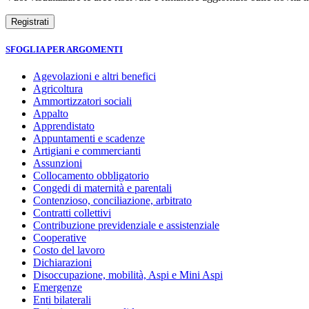
SFOGLIA PER ARGOMENTI
Agevolazioni e altri benefici
Agricoltura
Ammortizzatori sociali
Appalto
Apprendistato
Appuntamenti e scadenze
Artigiani e commercianti
Assunzioni
Collocamento obbligatorio
Congedi di maternità e parentali
Contenzioso, conciliazione, arbitrato
Contratti collettivi
Contribuzione previdenziale e assistenziale
Cooperative
Costo del lavoro
Dichiarazioni
Disoccupazione, mobilità, Aspi e Mini Aspi
Emergenze
Enti bilaterali