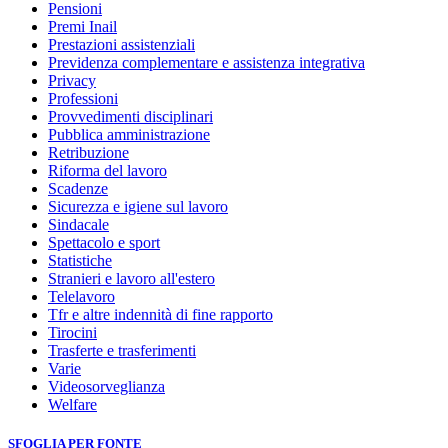
Pensioni
Premi Inail
Prestazioni assistenziali
Previdenza complementare e assistenza integrativa
Privacy
Professioni
Provvedimenti disciplinari
Pubblica amministrazione
Retribuzione
Riforma del lavoro
Scadenze
Sicurezza e igiene sul lavoro
Sindacale
Spettacolo e sport
Statistiche
Stranieri e lavoro all'estero
Telelavoro
Tfr e altre indennità di fine rapporto
Tirocini
Trasferte e trasferimenti
Varie
Videosorveglianza
Welfare
SFOGLIA PER FONTE