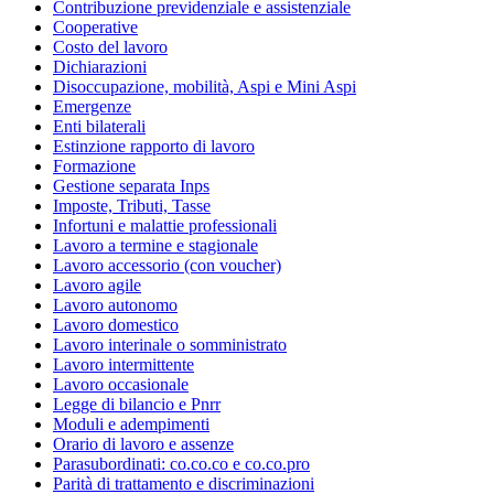
Contribuzione previdenziale e assistenziale
Cooperative
Costo del lavoro
Dichiarazioni
Disoccupazione, mobilità, Aspi e Mini Aspi
Emergenze
Enti bilaterali
Estinzione rapporto di lavoro
Formazione
Gestione separata Inps
Imposte, Tributi, Tasse
Infortuni e malattie professionali
Lavoro a termine e stagionale
Lavoro accessorio (con voucher)
Lavoro agile
Lavoro autonomo
Lavoro domestico
Lavoro interinale o somministrato
Lavoro intermittente
Lavoro occasionale
Legge di bilancio e Pnrr
Moduli e adempimenti
Orario di lavoro e assenze
Parasubordinati: co.co.co e co.co.pro
Parità di trattamento e discriminazioni