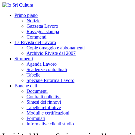
Primo piano
Notizie
Gazzetta Lavoro
Rassegna stampa
Commenti
La Rivista del Lavoro
Copie omaggio e abbonamenti
Archivio Riviste dal 2007
Strumenti
Agenda Lavoro
Scadenze contrattuali
Tabelle
Speciale Riforma Lavoro
Banche dati
Documenti
Contratti collettivi
Sintesi dei rinnovi
Tabelle retributive
Moduli e certificazioni
Formulari
Informative clienti studio