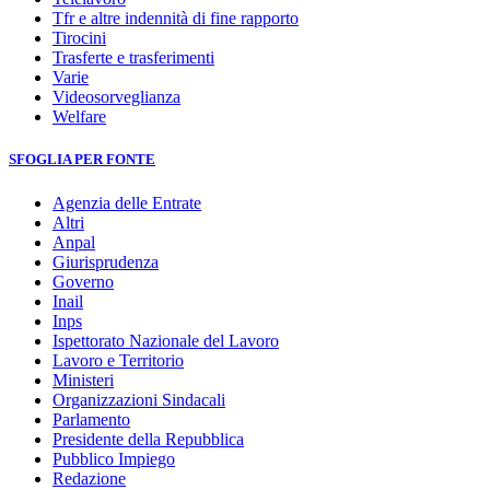
Tfr e altre indennità di fine rapporto
Tirocini
Trasferte e trasferimenti
Varie
Videosorveglianza
Welfare
SFOGLIA PER FONTE
Agenzia delle Entrate
Altri
Anpal
Giurisprudenza
Governo
Inail
Inps
Ispettorato Nazionale del Lavoro
Lavoro e Territorio
Ministeri
Organizzazioni Sindacali
Parlamento
Presidente della Repubblica
Pubblico Impiego
Redazione