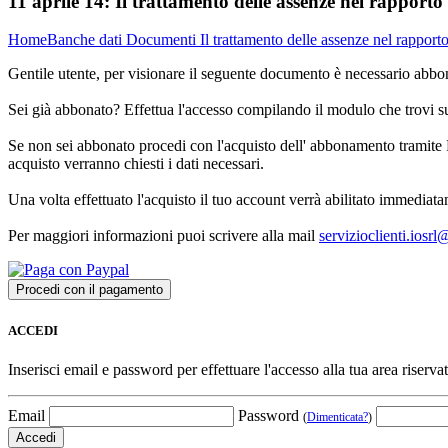
11 aprile 14:
Il trattamento delle assenze nel rapporto
Home
Banche dati
Documenti
Il trattamento delle assenze nel rapport
Gentile utente, per visionare il seguente documento è necessario abbon
Sei già abbonato? Effettua l'accesso compilando il modulo che trovi 
Se non sei abbonato procedi con l'acquisto dell' abbonamento tramite P
acquisto verranno chiesti i dati necessari.
Una volta effettuato l'acquisto il tuo account verrà abilitato immediata
Per maggiori informazioni puoi scrivere alla mail
servizioclienti.iosr
ACCEDI
Inserisci email e password per effettuare l'accesso alla tua area riservat
Email
Password
(
Dimenticata?
)