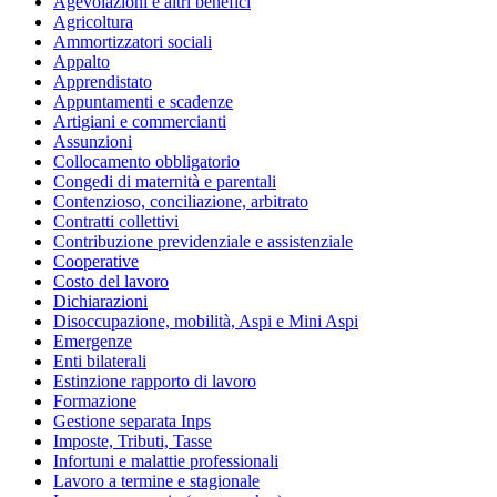
Agevolazioni e altri benefici
Agricoltura
Ammortizzatori sociali
Appalto
Apprendistato
Appuntamenti e scadenze
Artigiani e commercianti
Assunzioni
Collocamento obbligatorio
Congedi di maternità e parentali
Contenzioso, conciliazione, arbitrato
Contratti collettivi
Contribuzione previdenziale e assistenziale
Cooperative
Costo del lavoro
Dichiarazioni
Disoccupazione, mobilità, Aspi e Mini Aspi
Emergenze
Enti bilaterali
Estinzione rapporto di lavoro
Formazione
Gestione separata Inps
Imposte, Tributi, Tasse
Infortuni e malattie professionali
Lavoro a termine e stagionale