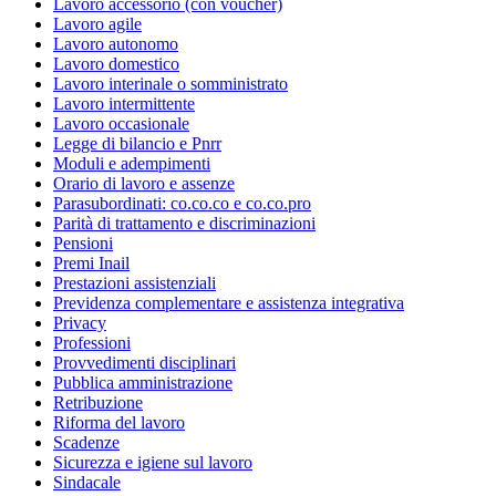
Lavoro accessorio (con voucher)
Lavoro agile
Lavoro autonomo
Lavoro domestico
Lavoro interinale o somministrato
Lavoro intermittente
Lavoro occasionale
Legge di bilancio e Pnrr
Moduli e adempimenti
Orario di lavoro e assenze
Parasubordinati: co.co.co e co.co.pro
Parità di trattamento e discriminazioni
Pensioni
Premi Inail
Prestazioni assistenziali
Previdenza complementare e assistenza integrativa
Privacy
Professioni
Provvedimenti disciplinari
Pubblica amministrazione
Retribuzione
Riforma del lavoro
Scadenze
Sicurezza e igiene sul lavoro
Sindacale