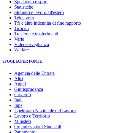
Spettacolo e sport
Statistiche
Stranieri e lavoro all'estero
Telelavoro
Tfr e altre indennità di fine rapporto
Tirocini
Trasferte e trasferimenti
Varie
Videosorveglianza
Welfare
SFOGLIA PER FONTE
Agenzia delle Entrate
Altri
Anpal
Giurisprudenza
Governo
Inail
Inps
Ispettorato Nazionale del Lavoro
Lavoro e Territorio
Ministeri
Organizzazioni Sindacali
Parlamento