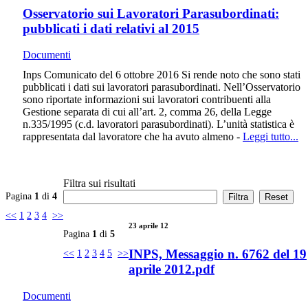
Osservatorio sui Lavoratori Parasubordinati:
pubblicati i dati relativi al 2015
Documenti
Inps Comunicato del 6 ottobre 2016 Si rende noto che sono stati
pubblicati i dati sui lavoratori parasubordinati. Nell’Osservatorio
sono riportate informazioni sui lavoratori contribuenti alla
Gestione separata di cui all’art. 2, comma 26, della Legge
n.335/1995 (c.d. lavoratori parasubordinati). L’unità statistica è
rappresentata dal lavoratore che ha avuto almeno -
Leggi tutto...
Filtra sui risultati
Pagina
1
di
4
<<
1
2
3
4
>>
23 aprile 12
Pagina
1
di
5
INPS, Messaggio n. 6762 del 19
<<
1
2
3
4
5
>>
aprile 2012.pdf
Documenti