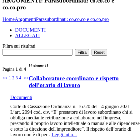
ARGOMENTI:
Parasubordinati: co.co.co e
co.co.pro
Home
Argomenti
Parasubordinati: co.co.co e co.co.pro
DOCUMENTI
ALLEGATI
Filtra sui risultati
14 giugno 21
Pagina
1
di
4
Collaboratore coordinato e rispetto
<<
1
2
3
4
>>
dell’orario di lavoro
Documenti
Corte di Cassazione Ordinanza n. 16720 del 14 giugno 2021
L’art. 2094 cod. civ. “E' prestatore di lavoro subordinato chi si
obbliga mediante retribuzione a collaborare nell'impresa,
prestando il proprio lavoro intellettuale o manuale alle dipendenze
e sotto la direzione dell'imprenditore”. Il rispetto dell’orario di
lavoro non è di per -
Leggi tutto...