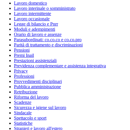
Lavoro domestico
Lavoro interinale o somministrato
Lavoro intermittente
Lavoro occasionale
Legge di bilancio e Pnrr
Moduli e adempimenti
Orario di lavoro e assenze
Parasubordinati: co.co.co e co.co.pro
Parità di trattamento e discriminazioni
Pensioni
Premi Inail
Prestazioni assistenziali
Previdenza complementare e assistenza integrativa
Privacy
Professioni
Provvedimenti disciplinari
Pubblica amministrazione
Retribuzione
Riforma del lavoro
Scadenze
Sicurezza e igiene sul lavoro
Sindacale
Spettacolo e sport
Statistiche
Stranieri e lavoro all'estero