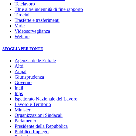
Telelavoro
Tfr e altre indennità di fine rapporto
Tirocini
Trasferte e trasferimenti
Varie
Videosorveglianza
Welfare
SFOGLIA PER FONTE
Agenzia delle Entrate
Altri
Anpal
Giurisprudenza
Governo
Inail
Inps
Ispettorato Nazionale del Lavoro
Lavoro e Territorio
Ministeri
Organizzazioni Sindacali
Parlamento
Presidente della Repubblica
Pubblico Impiego