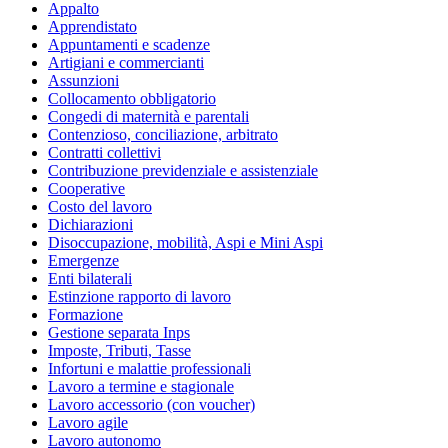
Appalto
Apprendistato
Appuntamenti e scadenze
Artigiani e commercianti
Assunzioni
Collocamento obbligatorio
Congedi di maternità e parentali
Contenzioso, conciliazione, arbitrato
Contratti collettivi
Contribuzione previdenziale e assistenziale
Cooperative
Costo del lavoro
Dichiarazioni
Disoccupazione, mobilità, Aspi e Mini Aspi
Emergenze
Enti bilaterali
Estinzione rapporto di lavoro
Formazione
Gestione separata Inps
Imposte, Tributi, Tasse
Infortuni e malattie professionali
Lavoro a termine e stagionale
Lavoro accessorio (con voucher)
Lavoro agile
Lavoro autonomo