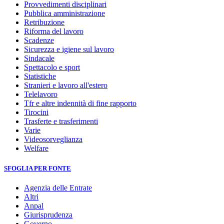
Provvedimenti disciplinari
Pubblica amministrazione
Retribuzione
Riforma del lavoro
Scadenze
Sicurezza e igiene sul lavoro
Sindacale
Spettacolo e sport
Statistiche
Stranieri e lavoro all'estero
Telelavoro
Tfr e altre indennità di fine rapporto
Tirocini
Trasferte e trasferimenti
Varie
Videosorveglianza
Welfare
SFOGLIA PER FONTE
Agenzia delle Entrate
Altri
Anpal
Giurisprudenza
Governo