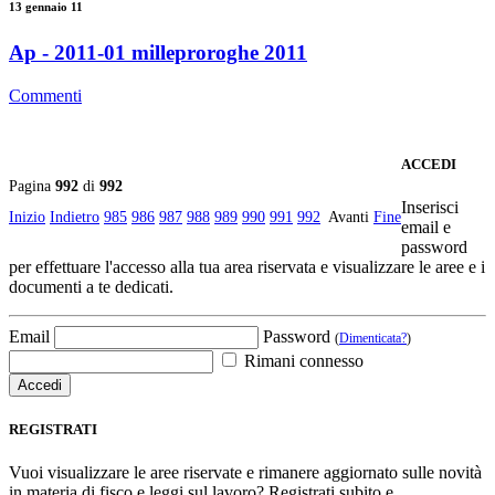
13 gennaio 11
Ap - 2011-01 milleproroghe 2011
Commenti
ACCEDI
Pagina
992
di
992
Inserisci
Inizio
Indietro
985
986
987
988
989
990
991
992
Avanti
Fine
email e
password
per effettuare l'accesso alla tua area riservata e visualizzare le aree e i
documenti a te dedicati.
Email
Password
(
Dimenticata?
)
Rimani connesso
REGISTRATI
Vuoi visualizzare le aree riservate e rimanere aggiornato sulle novità
in materia di fisco e leggi sul lavoro? Registrati subito e