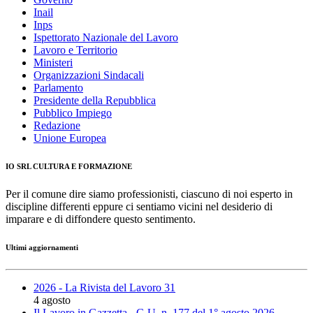
Inail
Inps
Ispettorato Nazionale del Lavoro
Lavoro e Territorio
Ministeri
Organizzazioni Sindacali
Parlamento
Presidente della Repubblica
Pubblico Impiego
Redazione
Unione Europea
IO SRL CULTURA E FORMAZIONE
Per il comune dire siamo professionisti, ciascuno di noi esperto in
discipline differenti eppure ci sentiamo vicini nel desiderio di
imparare e di diffondere questo sentimento.
Ultimi aggiornamenti
2026 - La Rivista del Lavoro 31
4 agosto
Il Lavoro in Gazzetta - G.U. n. 177 del 1° agosto 2026