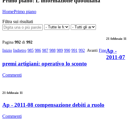
Primo piano:
L'informazione quotidiana
Home
Primo piano
Filtra sui risultati
21 febbraio 11
Pagina
992
di
992
Ap -
Inizio
Indietro
985
986
987
988
989
990
991
992
Avanti
Fine
2011-07
premi artigiani: operativo lo sconto
Commenti
21 febbraio 11
Ap - 2011-08 compensazione debiti a ruolo
Commenti