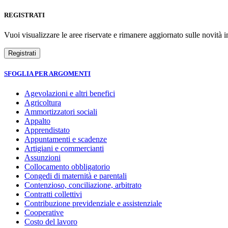
REGISTRATI
Vuoi visualizzare le aree riservate e rimanere aggiornato sulle novità in
SFOGLIA PER ARGOMENTI
Agevolazioni e altri benefici
Agricoltura
Ammortizzatori sociali
Appalto
Apprendistato
Appuntamenti e scadenze
Artigiani e commercianti
Assunzioni
Collocamento obbligatorio
Congedi di maternità e parentali
Contenzioso, conciliazione, arbitrato
Contratti collettivi
Contribuzione previdenziale e assistenziale
Cooperative
Costo del lavoro