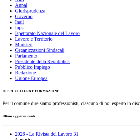
Anpal
Giurisprudenza
Governo
Inail
Inps
Ispettorato Nazionale del Lavoro
Lavoro e Territorio
Ministeri
Organizzazioni Sindacali
Parlamento
Presidente della Repubblica
Pubblico Impiego
Redazione
Unione Europea
IO SRL CULTURA E FORMAZIONE
Per il comune dire siamo professionisti, ciascuno di noi esperto in disc
Ultimi aggiornamenti
2026 - La Rivista del Lavoro 31
4 agosto