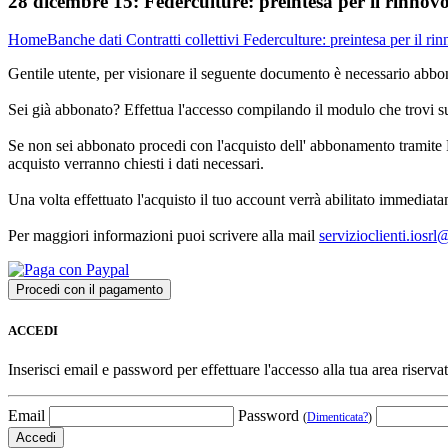
28 dicembre 15:
Federculture: preintesa per il rinno
Home
Banche dati
Contratti collettivi
Federculture: preintesa per il r
Gentile utente, per visionare il seguente documento è necessario abbon
Sei già abbonato? Effettua l'accesso compilando il modulo che trovi 
Se non sei abbonato procedi con l'acquisto dell' abbonamento tramite P
acquisto verranno chiesti i dati necessari.
Una volta effettuato l'acquisto il tuo account verrà abilitato immediata
Per maggiori informazioni puoi scrivere alla mail
servizioclienti.iosr
ACCEDI
Inserisci email e password per effettuare l'accesso alla tua area riservat
Email
Password
(
Dimenticata?
)