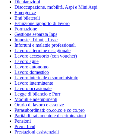
Dichiarazioni
Disoccupazione, mobilità, Aspi e Mini Aspi
Emergenze
Enti bilaterali
Estinzione rapporto di lavoro
Formazione
Gestione separata Inps
Imposte, Tributi, Tasse
Infortuni e malattie professionali
Lavoro a termine e stagionale
Lavoro accessorio (con voucher)
Lavoro agile
Lavoro autonomo
Lavoro domestico
Lavoro interinale o somministrato
Lavoro intermittente
Lavoro occasionale
Legge di bilancio e Pnrr
Moduli e adempimenti
Orario di lavoro e assenze
Parasubordinati: co.co.co e co.co.pro
Parità di trattamento e discriminazioni
Pensioni
Premi Inail
Prestazioni assistenziali