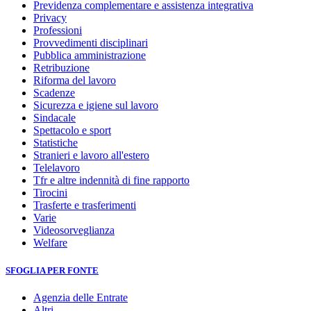
Previdenza complementare e assistenza integrativa
Privacy
Professioni
Provvedimenti disciplinari
Pubblica amministrazione
Retribuzione
Riforma del lavoro
Scadenze
Sicurezza e igiene sul lavoro
Sindacale
Spettacolo e sport
Statistiche
Stranieri e lavoro all'estero
Telelavoro
Tfr e altre indennità di fine rapporto
Tirocini
Trasferte e trasferimenti
Varie
Videosorveglianza
Welfare
SFOGLIA PER FONTE
Agenzia delle Entrate
Altri