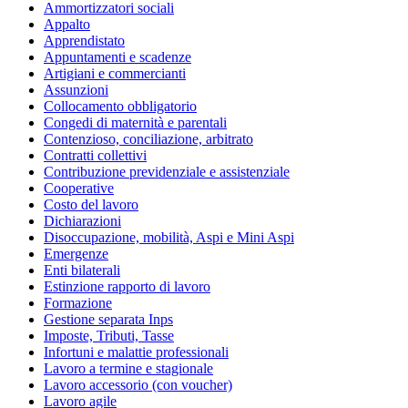
Ammortizzatori sociali
Appalto
Apprendistato
Appuntamenti e scadenze
Artigiani e commercianti
Assunzioni
Collocamento obbligatorio
Congedi di maternità e parentali
Contenzioso, conciliazione, arbitrato
Contratti collettivi
Contribuzione previdenziale e assistenziale
Cooperative
Costo del lavoro
Dichiarazioni
Disoccupazione, mobilità, Aspi e Mini Aspi
Emergenze
Enti bilaterali
Estinzione rapporto di lavoro
Formazione
Gestione separata Inps
Imposte, Tributi, Tasse
Infortuni e malattie professionali
Lavoro a termine e stagionale
Lavoro accessorio (con voucher)
Lavoro agile