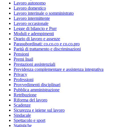
Lavoro autonomo
Lavoro domestico
Lavoro interinale o somministrato
Lavoro intermittente
Lavoro occasionale
Legge di bilancio e Pnrr
Moduli e adempimenti
Orario di lavoro e assenze
Parasubordinati: co.co.co e co.co.pro
Parità di trattamento e discriminazioni
Pensioni
Premi Inail
Prestazioni assistenziali
Previdenza complementare e assistenza integrativa
Privacy
Professioni
Provvedimenti disciplinari
Pubblica amministrazione
Retribuzione
Riforma del lavoro
Scadenze
Sicurezza e igiene sul lavoro
Sindacale
Spettacolo e sport
Statistiche