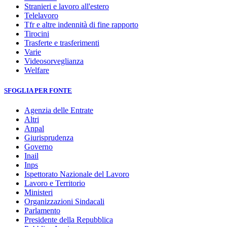
Stranieri e lavoro all'estero
Telelavoro
Tfr e altre indennità di fine rapporto
Tirocini
Trasferte e trasferimenti
Varie
Videosorveglianza
Welfare
SFOGLIA PER FONTE
Agenzia delle Entrate
Altri
Anpal
Giurisprudenza
Governo
Inail
Inps
Ispettorato Nazionale del Lavoro
Lavoro e Territorio
Ministeri
Organizzazioni Sindacali
Parlamento
Presidente della Repubblica