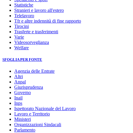
Statistiche
Stranieri e lavoro all'estero
Telelavoro
Tfr e altre indennità di fine rapporto
Tirocini
Trasferte e trasferimenti
Varie
Videosorveglianza
Welfare
SFOGLIA PER FONTE
Agenzia delle Entrate
Altri
Anpal
Giurisprudenza
Governo
Inail
Inps
Ispettorato Nazionale del Lavoro
Lavoro e Territorio
Ministeri
Organizzazioni Sindacali
Parlamento