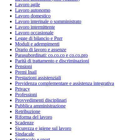
Lavoro agile
Lavoro autonomo
Lavoro domestico
Lavoro interinale o somministrato
Lavoro intermittente
Lavoro occasionale
Legge di bilancio e Pnrr
Moduli e adempimenti
Orario di lavoro e assenze
Parasubordinati: co.co.co e co.co.pro
Parità di trattamento e discriminazioni
Pensioni
Premi Inail
Prestazioni assistenziali
Previdenza complementare e assistenza integrativa
Privacy
Professioni
Provvedimenti disciplinari
Pubblica amministrazione
Retribuzione
Riforma del lavoro
Scadenze
Sicurezza e igiene sul lavoro
Sindacale
Spettacolo e sport