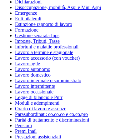
Dichiarazioni
Disoccupazione, mobilità, Aspi e Mini Aspi
Emergenze
Enti bilaterali
Estinzione rapporto di lavoro
Formazione
Gestione separata Inps
Imposte, Tributi, Tasse
Infortuni e malattie professionali
Lavoro a termine e stagionale
Lavoro accessorio (con voucher)
Lavoro agile
Lavoro autonomo
Lavoro domestico
Lavoro interinale o somministrato
Lavoro intermittente
Lavoro occasionale
Legge di bilancio e Pnrr
Moduli e adempimenti
Orario di lavoro e assenze
Parasubordinati: co.co.co e co.co.pro
Parità di trattamento e discriminazioni
Pensioni
Premi Inail
Prestazioni assistenziali