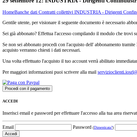
29 settembre 12:
INDUSTRIA - Dirigenti Confindustria
Home
Banche dati
Contratti collettivi
INDUSTRIA - Dirigenti Confindus
Gentile utente, per visionare il seguente documento è necessario abbon
Sei già abbonato? Effettua l'accesso compilando il modulo che trovi 
Se non sei abbonato procedi con l'acquisto dell' abbonamento tramite P
acquisto verranno chiesti i dati necessari.
Una volta effettuato l'acquisto il tuo account verrà abilitato immediata
Per maggiori informazioni puoi scrivere alla mail
servizioclienti.iosr
ACCEDI
Inserisci email e password per effettuare l'accesso alla tua area riservat
Email
Password
(
Dimenticata?
)