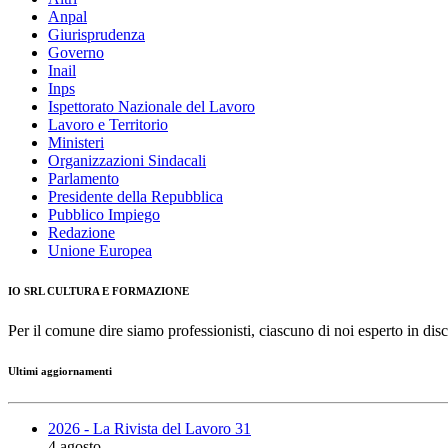
Anpal
Giurisprudenza
Governo
Inail
Inps
Ispettorato Nazionale del Lavoro
Lavoro e Territorio
Ministeri
Organizzazioni Sindacali
Parlamento
Presidente della Repubblica
Pubblico Impiego
Redazione
Unione Europea
IO SRL CULTURA E FORMAZIONE
Per il comune dire siamo professionisti, ciascuno di noi esperto in disc
Ultimi aggiornamenti
2026 - La Rivista del Lavoro 31
4 agosto