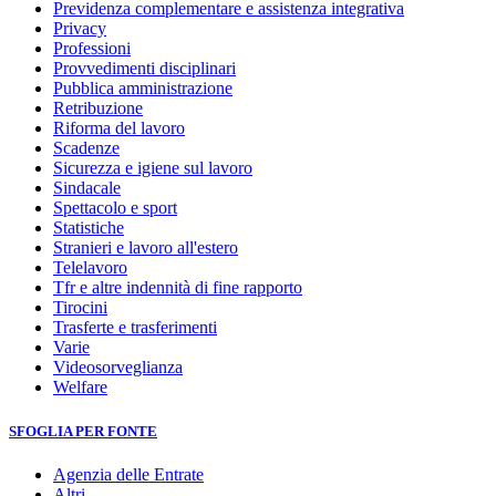
Previdenza complementare e assistenza integrativa
Privacy
Professioni
Provvedimenti disciplinari
Pubblica amministrazione
Retribuzione
Riforma del lavoro
Scadenze
Sicurezza e igiene sul lavoro
Sindacale
Spettacolo e sport
Statistiche
Stranieri e lavoro all'estero
Telelavoro
Tfr e altre indennità di fine rapporto
Tirocini
Trasferte e trasferimenti
Varie
Videosorveglianza
Welfare
SFOGLIA PER FONTE
Agenzia delle Entrate
Altri