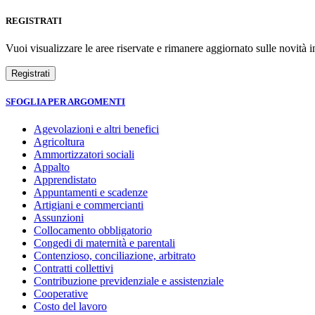
REGISTRATI
Vuoi visualizzare le aree riservate e rimanere aggiornato sulle novità in
SFOGLIA PER ARGOMENTI
Agevolazioni e altri benefici
Agricoltura
Ammortizzatori sociali
Appalto
Apprendistato
Appuntamenti e scadenze
Artigiani e commercianti
Assunzioni
Collocamento obbligatorio
Congedi di maternità e parentali
Contenzioso, conciliazione, arbitrato
Contratti collettivi
Contribuzione previdenziale e assistenziale
Cooperative
Costo del lavoro