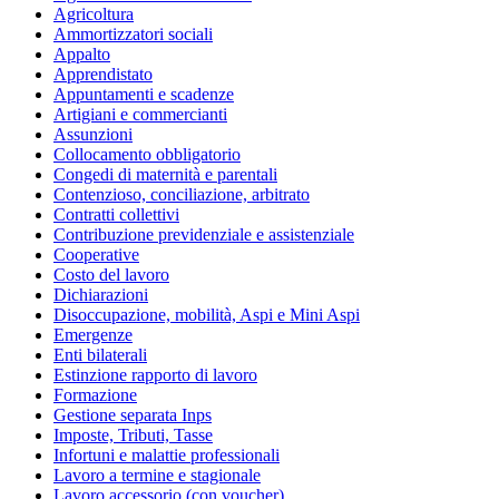
Agricoltura
Ammortizzatori sociali
Appalto
Apprendistato
Appuntamenti e scadenze
Artigiani e commercianti
Assunzioni
Collocamento obbligatorio
Congedi di maternità e parentali
Contenzioso, conciliazione, arbitrato
Contratti collettivi
Contribuzione previdenziale e assistenziale
Cooperative
Costo del lavoro
Dichiarazioni
Disoccupazione, mobilità, Aspi e Mini Aspi
Emergenze
Enti bilaterali
Estinzione rapporto di lavoro
Formazione
Gestione separata Inps
Imposte, Tributi, Tasse
Infortuni e malattie professionali
Lavoro a termine e stagionale
Lavoro accessorio (con voucher)