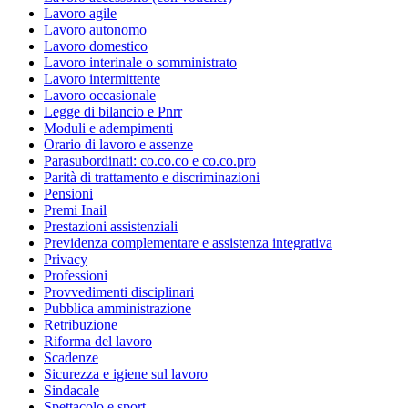
Lavoro agile
Lavoro autonomo
Lavoro domestico
Lavoro interinale o somministrato
Lavoro intermittente
Lavoro occasionale
Legge di bilancio e Pnrr
Moduli e adempimenti
Orario di lavoro e assenze
Parasubordinati: co.co.co e co.co.pro
Parità di trattamento e discriminazioni
Pensioni
Premi Inail
Prestazioni assistenziali
Previdenza complementare e assistenza integrativa
Privacy
Professioni
Provvedimenti disciplinari
Pubblica amministrazione
Retribuzione
Riforma del lavoro
Scadenze
Sicurezza e igiene sul lavoro
Sindacale
Spettacolo e sport