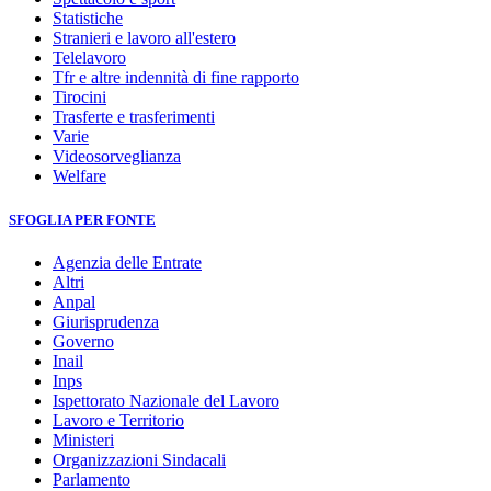
Statistiche
Stranieri e lavoro all'estero
Telelavoro
Tfr e altre indennità di fine rapporto
Tirocini
Trasferte e trasferimenti
Varie
Videosorveglianza
Welfare
SFOGLIA PER FONTE
Agenzia delle Entrate
Altri
Anpal
Giurisprudenza
Governo
Inail
Inps
Ispettorato Nazionale del Lavoro
Lavoro e Territorio
Ministeri
Organizzazioni Sindacali
Parlamento