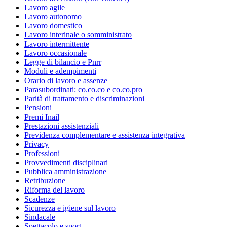
Lavoro agile
Lavoro autonomo
Lavoro domestico
Lavoro interinale o somministrato
Lavoro intermittente
Lavoro occasionale
Legge di bilancio e Pnrr
Moduli e adempimenti
Orario di lavoro e assenze
Parasubordinati: co.co.co e co.co.pro
Parità di trattamento e discriminazioni
Pensioni
Premi Inail
Prestazioni assistenziali
Previdenza complementare e assistenza integrativa
Privacy
Professioni
Provvedimenti disciplinari
Pubblica amministrazione
Retribuzione
Riforma del lavoro
Scadenze
Sicurezza e igiene sul lavoro
Sindacale
Spettacolo e sport