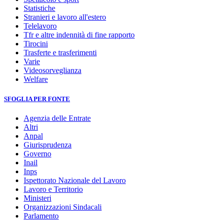
Statistiche
Stranieri e lavoro all'estero
Telelavoro
Tfr e altre indennità di fine rapporto
Tirocini
Trasferte e trasferimenti
Varie
Videosorveglianza
Welfare
SFOGLIA PER FONTE
Agenzia delle Entrate
Altri
Anpal
Giurisprudenza
Governo
Inail
Inps
Ispettorato Nazionale del Lavoro
Lavoro e Territorio
Ministeri
Organizzazioni Sindacali
Parlamento