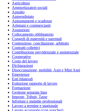
Agricoltura
Ammortizzatori sociali
Appalto
Apprendistato
Appuntamenti e scadenze
Artigiani e commercianti
Assunzioni
Collocamento obbligatorio
Congedi di maternità e parentali
Contenzioso, conciliazione, arbitrato
Contratti collettivi
Contribuzione previdenziale e assistenziale
Cooperative
Costo del lavoro
Dichiarazioni
Disoccupazione, mobilità, Aspi e Mini Aspi
Emergenze
Enti bilaterali
Estinzione rapporto di lavoro
Formazione
Gestione separata Inps
Imposte, Tributi, Tasse
Infortuni e malattie professionali
Lavoro a termine e stagionale
Lavoro accessorio (con voucher)