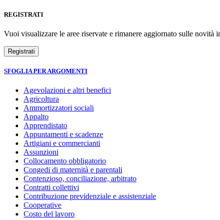
REGISTRATI
Vuoi visualizzare le aree riservate e rimanere aggiornato sulle novità in
SFOGLIA PER ARGOMENTI
Agevolazioni e altri benefici
Agricoltura
Ammortizzatori sociali
Appalto
Apprendistato
Appuntamenti e scadenze
Artigiani e commercianti
Assunzioni
Collocamento obbligatorio
Congedi di maternità e parentali
Contenzioso, conciliazione, arbitrato
Contratti collettivi
Contribuzione previdenziale e assistenziale
Cooperative
Costo del lavoro