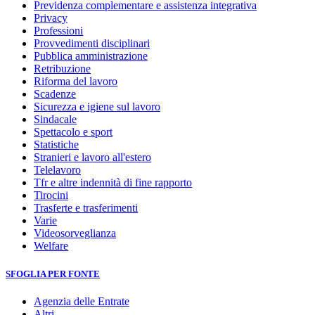
Previdenza complementare e assistenza integrativa
Privacy
Professioni
Provvedimenti disciplinari
Pubblica amministrazione
Retribuzione
Riforma del lavoro
Scadenze
Sicurezza e igiene sul lavoro
Sindacale
Spettacolo e sport
Statistiche
Stranieri e lavoro all'estero
Telelavoro
Tfr e altre indennità di fine rapporto
Tirocini
Trasferte e trasferimenti
Varie
Videosorveglianza
Welfare
SFOGLIA PER FONTE
Agenzia delle Entrate
Altri