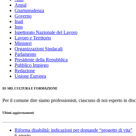
Anpal
Giurisprudenza
Governo
Inail
Inps
Ispettorato Nazionale del Lavoro
Lavoro e Territorio
Ministeri
Organizzazioni Sindacali
Parlamento
Presidente della Repubblica
Pubblico Impiego
Redazione
Unione Europea
IO SRL CULTURA E FORMAZIONE
Per il comune dire siamo professionisti, ciascuno di noi esperto in disc
Ultimi aggiornamenti
Riforma disabilità: indicazioni per domande “progetto di vita”
6 agosto