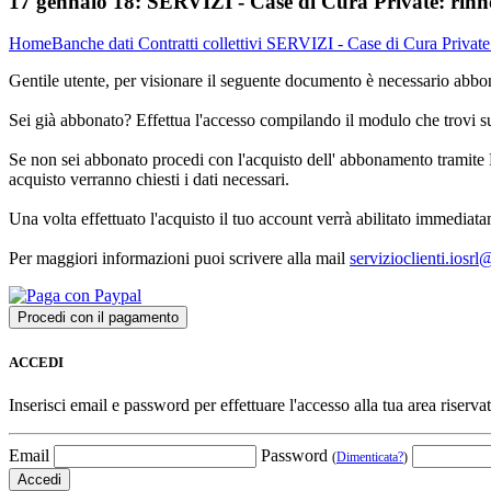
17 gennaio 18:
SERVIZI - Case di Cura Private: rinn
Home
Banche dati
Contratti collettivi
SERVIZI - Case di Cura Private:
Gentile utente, per visionare il seguente documento è necessario abbon
Sei già abbonato? Effettua l'accesso compilando il modulo che trovi 
Se non sei abbonato procedi con l'acquisto dell' abbonamento tramite P
acquisto verranno chiesti i dati necessari.
Una volta effettuato l'acquisto il tuo account verrà abilitato immediata
Per maggiori informazioni puoi scrivere alla mail
servizioclienti.iosr
ACCEDI
Inserisci email e password per effettuare l'accesso alla tua area riservat
Email
Password
(
Dimenticata?
)