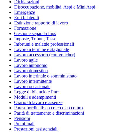
Dichiarazioni
Disoccupazione, mobilità, Aspi e Mini Aspi
Emergenze
Enti bilaterali
Estinzione rapporto di lavoro
Formazione
Gestione separata Inps
Imposte, Tributi, Tasse
Infortuni e malattie professionali
Lavoro a termine e stagionale
Lavoro accessorio (con voucher)
Lavoro agile
Lavoro autonomo
Lavoro domestico
Lavoro interinale o somministrato
Lavoro intermittente
Lavoro occasionale
Legge di bilancio e Pnrr
Moduli e adempimenti
Orario di lavoro e assenze
Parasubordinati: co.co.co e co.co.pro
Parità di trattamento e discriminazioni
Pensioni
Premi Inail
Prestazioni assistenziali