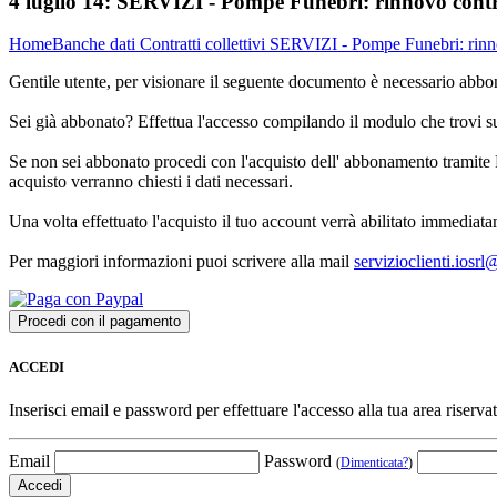
4 luglio 14:
SERVIZI - Pompe Funebri: rinnovo contr
Home
Banche dati
Contratti collettivi
SERVIZI - Pompe Funebri: rinno
Gentile utente, per visionare il seguente documento è necessario abbon
Sei già abbonato? Effettua l'accesso compilando il modulo che trovi 
Se non sei abbonato procedi con l'acquisto dell' abbonamento tramite P
acquisto verranno chiesti i dati necessari.
Una volta effettuato l'acquisto il tuo account verrà abilitato immediata
Per maggiori informazioni puoi scrivere alla mail
servizioclienti.iosr
ACCEDI
Inserisci email e password per effettuare l'accesso alla tua area riservat
Email
Password
(
Dimenticata?
)