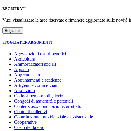
REGISTRATI
Vuoi visualizzare le aree riservate e rimanere aggiornato sulle novità in
SFOGLIA PER ARGOMENTI
Agevolazioni e altri benefici
Agricoltura
Ammortizzatori sociali
Appalto
Apprendistato
Appuntamenti e scadenze
Artigiani e commercianti
Assunzioni
Collocamento obbligatorio
Congedi di maternità e parentali
Contenzioso, conciliazione, arbitrato
Contratti collettivi
Contribuzione previdenziale e assistenziale
Cooperative
Costo del lavoro