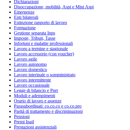
Dichiarazioni
Disoccupazione, mobilità, Aspi e Mini Aspi
Emergenze
Enti bilaterali
Estinzione rapporto di lavoro
Formazione
Gestione separata Inps
Imposte, Tributi, Tasse
Infortuni e malattie professionali
Lavoro a termine e stagionale
Lavoro accessorio (con voucher)
Lavoro agile
Lavoro autonomo
Lavoro domestico
Lavoro interinale o somministrato
Lavoro intermittente
Lavoro occasionale
Legge di bilancio e Pnrr
Moduli e adempimenti
Orario di lavoro e assenze
Parasubordinati: co.co.co e co.co.pro
Parità di trattamento e discriminazioni
Pensioni
Premi Inail
Prestazioni assistenziali