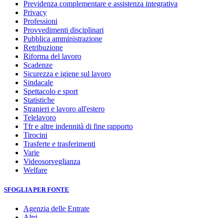
Previdenza complementare e assistenza integrativa
Privacy
Professioni
Provvedimenti disciplinari
Pubblica amministrazione
Retribuzione
Riforma del lavoro
Scadenze
Sicurezza e igiene sul lavoro
Sindacale
Spettacolo e sport
Statistiche
Stranieri e lavoro all'estero
Telelavoro
Tfr e altre indennità di fine rapporto
Tirocini
Trasferte e trasferimenti
Varie
Videosorveglianza
Welfare
SFOGLIA PER FONTE
Agenzia delle Entrate
Altri