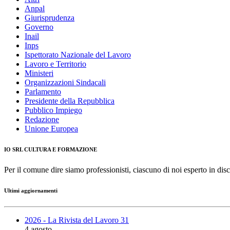
Anpal
Giurisprudenza
Governo
Inail
Inps
Ispettorato Nazionale del Lavoro
Lavoro e Territorio
Ministeri
Organizzazioni Sindacali
Parlamento
Presidente della Repubblica
Pubblico Impiego
Redazione
Unione Europea
IO SRL CULTURA E FORMAZIONE
Per il comune dire siamo professionisti, ciascuno di noi esperto in disc
Ultimi aggiornamenti
2026 - La Rivista del Lavoro 31
4 agosto