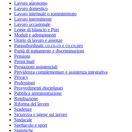
Lavoro autonomo
Lavoro domestico
Lavoro interinale o somministrato
Lavoro intermittente
Lavoro occasionale
Legge di bilancio e Pnrr
Moduli e adempimenti
Orario di lavoro e assenze
Parasubordinati: co.co.co e co.co.pro
Parità di trattamento e discriminazioni
Pensioni
Premi Inail
Prestazioni assistenziali
Previdenza complementare e assistenza integrativa
Privacy
Professioni
Provvedimenti disciplinari
Pubblica amministrazione
Retribuzione
Riforma del lavoro
Scadenze
Sicurezza e igiene sul lavoro
Sindacale
Spettacolo e sport
Statistiche