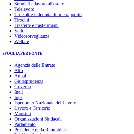
Stranieri e lavoro all'estero
Telelavoro
Tfr e altre indennità di fine rapporto
Tirocini
Trasferte e trasferimenti
Varie
Videosorveglianza
Welfare
SFOGLIA PER FONTE
Agenzia delle Entrate
Altri
Anpal
Giurisprudenza
Governo
Inail
Inps
Ispettorato Nazionale del Lavoro
Lavoro e Territorio
Ministeri
Organizzazioni Sindacali
Parlamento
Presidente della Repubblica