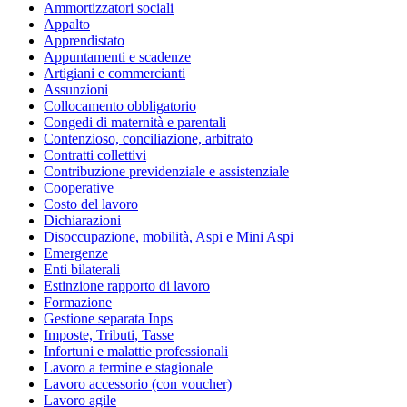
Ammortizzatori sociali
Appalto
Apprendistato
Appuntamenti e scadenze
Artigiani e commercianti
Assunzioni
Collocamento obbligatorio
Congedi di maternità e parentali
Contenzioso, conciliazione, arbitrato
Contratti collettivi
Contribuzione previdenziale e assistenziale
Cooperative
Costo del lavoro
Dichiarazioni
Disoccupazione, mobilità, Aspi e Mini Aspi
Emergenze
Enti bilaterali
Estinzione rapporto di lavoro
Formazione
Gestione separata Inps
Imposte, Tributi, Tasse
Infortuni e malattie professionali
Lavoro a termine e stagionale
Lavoro accessorio (con voucher)
Lavoro agile