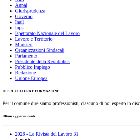
Anpal
Giurisprudenza
Governo
Inail
Inps
Ispettorato Nazionale del Lavoro
Lavoro e Territorio
Ministeri
Organizzazioni Sindacali
Parlamento
Presidente della Repubblica
Pubblico Impiego
Redazione
Unione Europea
IO SRL CULTURA E FORMAZIONE
Per il comune dire siamo professionisti, ciascuno di noi esperto in disc
Ultimi aggiornamenti
2026 - La Rivista del Lavoro 31
4 agosto