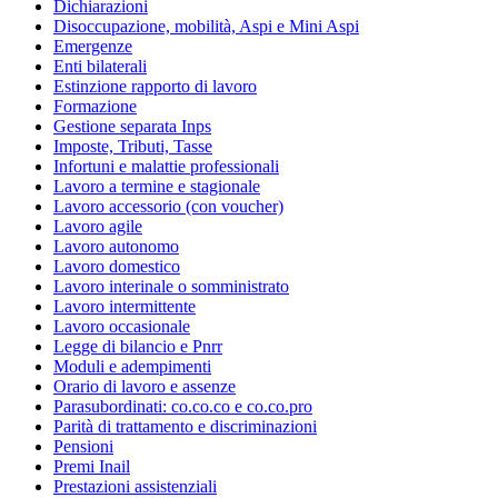
Dichiarazioni
Disoccupazione, mobilità, Aspi e Mini Aspi
Emergenze
Enti bilaterali
Estinzione rapporto di lavoro
Formazione
Gestione separata Inps
Imposte, Tributi, Tasse
Infortuni e malattie professionali
Lavoro a termine e stagionale
Lavoro accessorio (con voucher)
Lavoro agile
Lavoro autonomo
Lavoro domestico
Lavoro interinale o somministrato
Lavoro intermittente
Lavoro occasionale
Legge di bilancio e Pnrr
Moduli e adempimenti
Orario di lavoro e assenze
Parasubordinati: co.co.co e co.co.pro
Parità di trattamento e discriminazioni
Pensioni
Premi Inail
Prestazioni assistenziali