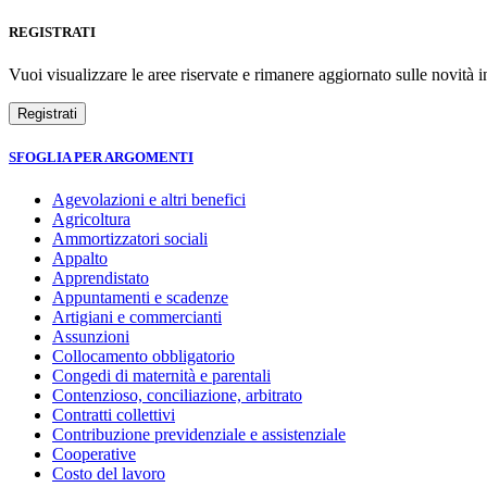
REGISTRATI
Vuoi visualizzare le aree riservate e rimanere aggiornato sulle novità in
SFOGLIA PER ARGOMENTI
Agevolazioni e altri benefici
Agricoltura
Ammortizzatori sociali
Appalto
Apprendistato
Appuntamenti e scadenze
Artigiani e commercianti
Assunzioni
Collocamento obbligatorio
Congedi di maternità e parentali
Contenzioso, conciliazione, arbitrato
Contratti collettivi
Contribuzione previdenziale e assistenziale
Cooperative
Costo del lavoro