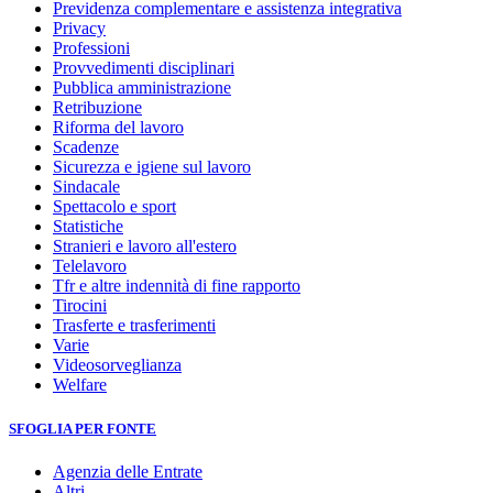
Previdenza complementare e assistenza integrativa
Privacy
Professioni
Provvedimenti disciplinari
Pubblica amministrazione
Retribuzione
Riforma del lavoro
Scadenze
Sicurezza e igiene sul lavoro
Sindacale
Spettacolo e sport
Statistiche
Stranieri e lavoro all'estero
Telelavoro
Tfr e altre indennità di fine rapporto
Tirocini
Trasferte e trasferimenti
Varie
Videosorveglianza
Welfare
SFOGLIA PER FONTE
Agenzia delle Entrate
Altri