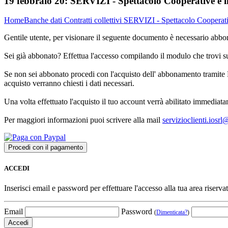
19 febbraio 20:
SERVIZI - Spettacolo Cooperative e i
Home
Banche dati
Contratti collettivi
SERVIZI - Spettacolo Cooperativ
Gentile utente, per visionare il seguente documento è necessario abbon
Sei già abbonato? Effettua l'accesso compilando il modulo che trovi 
Se non sei abbonato procedi con l'acquisto dell' abbonamento tramite P
acquisto verranno chiesti i dati necessari.
Una volta effettuato l'acquisto il tuo account verrà abilitato immediata
Per maggiori informazioni puoi scrivere alla mail
servizioclienti.iosr
ACCEDI
Inserisci email e password per effettuare l'accesso alla tua area riservat
Email
Password
(
Dimenticata?
)