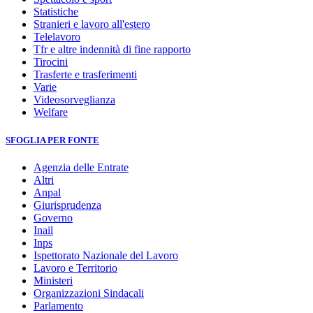
Statistiche
Stranieri e lavoro all'estero
Telelavoro
Tfr e altre indennità di fine rapporto
Tirocini
Trasferte e trasferimenti
Varie
Videosorveglianza
Welfare
SFOGLIA PER FONTE
Agenzia delle Entrate
Altri
Anpal
Giurisprudenza
Governo
Inail
Inps
Ispettorato Nazionale del Lavoro
Lavoro e Territorio
Ministeri
Organizzazioni Sindacali
Parlamento