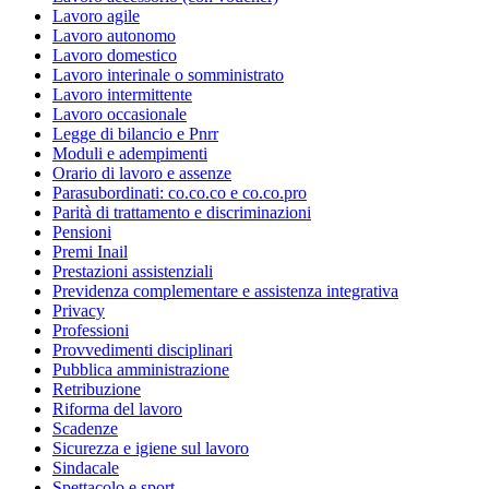
Lavoro agile
Lavoro autonomo
Lavoro domestico
Lavoro interinale o somministrato
Lavoro intermittente
Lavoro occasionale
Legge di bilancio e Pnrr
Moduli e adempimenti
Orario di lavoro e assenze
Parasubordinati: co.co.co e co.co.pro
Parità di trattamento e discriminazioni
Pensioni
Premi Inail
Prestazioni assistenziali
Previdenza complementare e assistenza integrativa
Privacy
Professioni
Provvedimenti disciplinari
Pubblica amministrazione
Retribuzione
Riforma del lavoro
Scadenze
Sicurezza e igiene sul lavoro
Sindacale
Spettacolo e sport