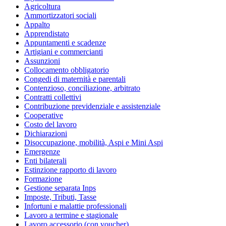
Agricoltura
Ammortizzatori sociali
Appalto
Apprendistato
Appuntamenti e scadenze
Artigiani e commercianti
Assunzioni
Collocamento obbligatorio
Congedi di maternità e parentali
Contenzioso, conciliazione, arbitrato
Contratti collettivi
Contribuzione previdenziale e assistenziale
Cooperative
Costo del lavoro
Dichiarazioni
Disoccupazione, mobilità, Aspi e Mini Aspi
Emergenze
Enti bilaterali
Estinzione rapporto di lavoro
Formazione
Gestione separata Inps
Imposte, Tributi, Tasse
Infortuni e malattie professionali
Lavoro a termine e stagionale
Lavoro accessorio (con voucher)