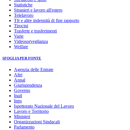
Statistiche
Stranieri e lavoro all'estero
Telelavoro
Tfr e altre indennità di fine rapporto
Tirocini
Trasferte e trasferimenti
Varie
Videosorveglianza
Welfare
SFOGLIA PER FONTE
Agenzia delle Entrate
Altri
Anpal
Giurisprudenza
Governo
Inail
Inps
Ispettorato Nazionale del Lavoro
Lavoro e Territorio
Ministeri
Organizzazioni Sindacali
Parlamento