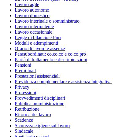
Lavoro agile
Lavoro autonomo
Lavoro domestico
Lavoro interinale o somministrato
Lavoro intermittente
Lavoro occasionale
Legge di bilancio e Pnrr
Moduli e adempimenti
Orario di lavoro e assenze
Parasubordinati: co.co.co e co.co.pro
Parità di trattamento e discriminazioni
Pensioni
Premi Inail
Prestazioni assistenziali
Previdenza complementare e assistenza integrativa
Privacy
Professioni
Provvedimenti disciplinari
Pubblica amministrazione
Retribuzione
Riforma del lavoro
Scadenze
Sicurezza e igiene sul lavoro
Sindacale
Spettacolo e sport