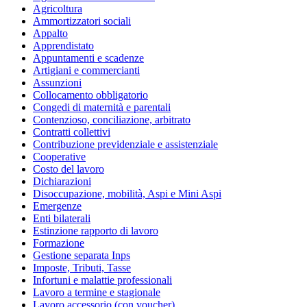
Agricoltura
Ammortizzatori sociali
Appalto
Apprendistato
Appuntamenti e scadenze
Artigiani e commercianti
Assunzioni
Collocamento obbligatorio
Congedi di maternità e parentali
Contenzioso, conciliazione, arbitrato
Contratti collettivi
Contribuzione previdenziale e assistenziale
Cooperative
Costo del lavoro
Dichiarazioni
Disoccupazione, mobilità, Aspi e Mini Aspi
Emergenze
Enti bilaterali
Estinzione rapporto di lavoro
Formazione
Gestione separata Inps
Imposte, Tributi, Tasse
Infortuni e malattie professionali
Lavoro a termine e stagionale
Lavoro accessorio (con voucher)