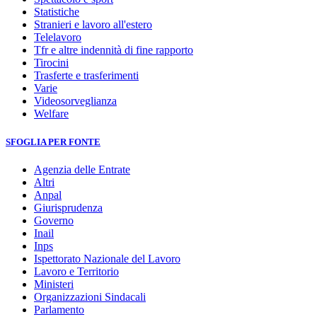
Statistiche
Stranieri e lavoro all'estero
Telelavoro
Tfr e altre indennità di fine rapporto
Tirocini
Trasferte e trasferimenti
Varie
Videosorveglianza
Welfare
SFOGLIA PER FONTE
Agenzia delle Entrate
Altri
Anpal
Giurisprudenza
Governo
Inail
Inps
Ispettorato Nazionale del Lavoro
Lavoro e Territorio
Ministeri
Organizzazioni Sindacali
Parlamento