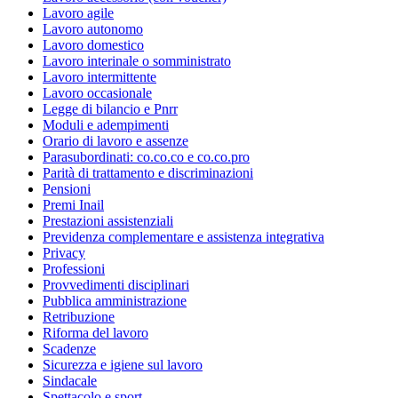
Lavoro agile
Lavoro autonomo
Lavoro domestico
Lavoro interinale o somministrato
Lavoro intermittente
Lavoro occasionale
Legge di bilancio e Pnrr
Moduli e adempimenti
Orario di lavoro e assenze
Parasubordinati: co.co.co e co.co.pro
Parità di trattamento e discriminazioni
Pensioni
Premi Inail
Prestazioni assistenziali
Previdenza complementare e assistenza integrativa
Privacy
Professioni
Provvedimenti disciplinari
Pubblica amministrazione
Retribuzione
Riforma del lavoro
Scadenze
Sicurezza e igiene sul lavoro
Sindacale
Spettacolo e sport