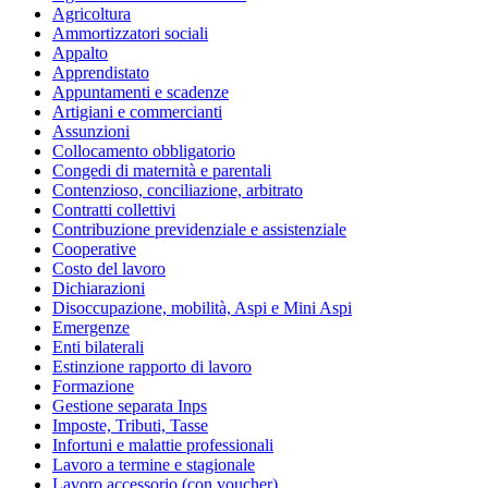
Agricoltura
Ammortizzatori sociali
Appalto
Apprendistato
Appuntamenti e scadenze
Artigiani e commercianti
Assunzioni
Collocamento obbligatorio
Congedi di maternità e parentali
Contenzioso, conciliazione, arbitrato
Contratti collettivi
Contribuzione previdenziale e assistenziale
Cooperative
Costo del lavoro
Dichiarazioni
Disoccupazione, mobilità, Aspi e Mini Aspi
Emergenze
Enti bilaterali
Estinzione rapporto di lavoro
Formazione
Gestione separata Inps
Imposte, Tributi, Tasse
Infortuni e malattie professionali
Lavoro a termine e stagionale
Lavoro accessorio (con voucher)