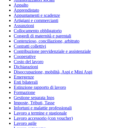
Appalto
Apprendistato
Appuntamenti e scadenze
Artigiani e commercianti
Assunzioni
Collocamento obbligatorio
Congedi di maternità e parentali
Contenzioso, conciliazione, arbitrato
Contratti collettivi
Contribuzione previdenziale e assistenziale
Cooperative
Costo del lavoro
Dichiarazioni
Disoccupazione, mobilità, Aspi e Mini Aspi
Emergenze
Enti bilaterali
Estinzione rapporto di lavoro
Formazione
Gestione separata Inps
Imposte, Tributi, Tasse
Infortuni e malattie professionali
Lavoro a termine e stagionale
Lavoro accessorio (con voucher)
Lavoro agile