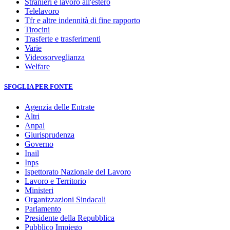
Stranieri e lavoro all'estero
Telelavoro
Tfr e altre indennità di fine rapporto
Tirocini
Trasferte e trasferimenti
Varie
Videosorveglianza
Welfare
SFOGLIA PER FONTE
Agenzia delle Entrate
Altri
Anpal
Giurisprudenza
Governo
Inail
Inps
Ispettorato Nazionale del Lavoro
Lavoro e Territorio
Ministeri
Organizzazioni Sindacali
Parlamento
Presidente della Repubblica
Pubblico Impiego