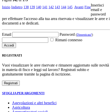
Pagina
142
di
179
Inserisci
Inizio
Indietro
138
139
140
141
142
143
144
145
Avanti
Fine
email e
password
per effettuare l'accesso alla tua area riservata e visualizzare le aree e i
documenti a te dedicati.
Email
Password
(
Dimenticata?
)
Rimani connesso
REGISTRATI
Vuoi visualizzare le aree riservate e rimanere aggiornato sulle novità
in materia di fisco e leggi sul lavoro? Registrati subito e
gratuitamente tramite la pagina di iscrizione.
SFOGLIA PER ARGOMENTI
Agevolazioni e altri benefici
Agricoltura
Ammortizzatori sociali