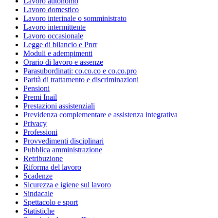
Lavoro autonomo
Lavoro domestico
Lavoro interinale o somministrato
Lavoro intermittente
Lavoro occasionale
Legge di bilancio e Pnrr
Moduli e adempimenti
Orario di lavoro e assenze
Parasubordinati: co.co.co e co.co.pro
Parità di trattamento e discriminazioni
Pensioni
Premi Inail
Prestazioni assistenziali
Previdenza complementare e assistenza integrativa
Privacy
Professioni
Provvedimenti disciplinari
Pubblica amministrazione
Retribuzione
Riforma del lavoro
Scadenze
Sicurezza e igiene sul lavoro
Sindacale
Spettacolo e sport
Statistiche