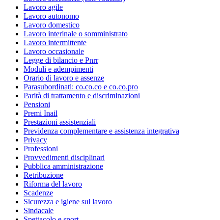
Lavoro agile
Lavoro autonomo
Lavoro domestico
Lavoro interinale o somministrato
Lavoro intermittente
Lavoro occasionale
Legge di bilancio e Pnrr
Moduli e adempimenti
Orario di lavoro e assenze
Parasubordinati: co.co.co e co.co.pro
Parità di trattamento e discriminazioni
Pensioni
Premi Inail
Prestazioni assistenziali
Previdenza complementare e assistenza integrativa
Privacy
Professioni
Provvedimenti disciplinari
Pubblica amministrazione
Retribuzione
Riforma del lavoro
Scadenze
Sicurezza e igiene sul lavoro
Sindacale
Spettacolo e sport