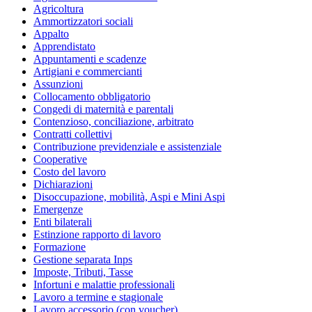
Agricoltura
Ammortizzatori sociali
Appalto
Apprendistato
Appuntamenti e scadenze
Artigiani e commercianti
Assunzioni
Collocamento obbligatorio
Congedi di maternità e parentali
Contenzioso, conciliazione, arbitrato
Contratti collettivi
Contribuzione previdenziale e assistenziale
Cooperative
Costo del lavoro
Dichiarazioni
Disoccupazione, mobilità, Aspi e Mini Aspi
Emergenze
Enti bilaterali
Estinzione rapporto di lavoro
Formazione
Gestione separata Inps
Imposte, Tributi, Tasse
Infortuni e malattie professionali
Lavoro a termine e stagionale
Lavoro accessorio (con voucher)