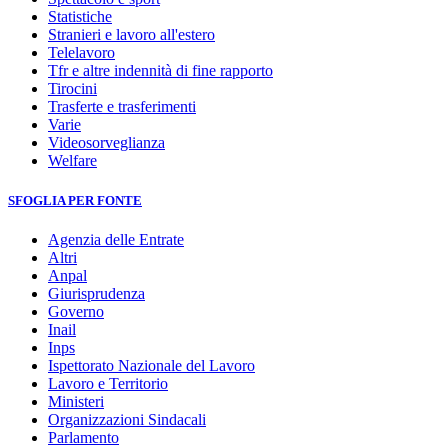
Statistiche
Stranieri e lavoro all'estero
Telelavoro
Tfr e altre indennità di fine rapporto
Tirocini
Trasferte e trasferimenti
Varie
Videosorveglianza
Welfare
SFOGLIA PER FONTE
Agenzia delle Entrate
Altri
Anpal
Giurisprudenza
Governo
Inail
Inps
Ispettorato Nazionale del Lavoro
Lavoro e Territorio
Ministeri
Organizzazioni Sindacali
Parlamento