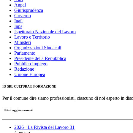
Anpal
Giurisprudenza
Governo
Inail
Inps
Ispettorato Nazionale del Lavoro
Lavoro e Territorio
Ministeri
Organizzazioni Sindacali
Parlamento
Presidente della Repubblica
Pubblico Impiego
Redazione
Unione Europea
IO SRL CULTURA E FORMAZIONE
Per il comune dire siamo professionisti, ciascuno di noi esperto in disc
Ultimi aggiornamenti
2026 - La Rivista del Lavoro 31
4 agosto