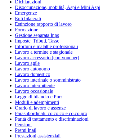
Dichiarazioni
Disoccupazione, mobilità, Aspi e Mini Aspi
Emergenze
Enti bilaterali
Estinzione rapporto di lavoro
Formazione
Gestione separata Inps
Imposte, Tributi, Tasse
Infortuni e malattie professionali
Lavoro a termine e stagionale
Lavoro accessorio (con voucher)
Lavoro agile
Lavoro autonomo
Lavoro domestico
Lavoro interinale o somministrato
Lavoro intermittente
Lavoro occasionale
Legge di bilancio e Pnrr
Moduli e adempimenti
Orario di lavoro e assenze
Parasubordinati: co.co.co e co.co.pro
Parità di trattamento e discriminazioni
Pensioni
Premi Inail
Prestazioni assistenziali