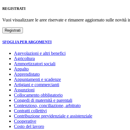
REGISTRATI
Vuoi visualizzare le aree riservate e rimanere aggiornato sulle novità in
SFOGLIA PER ARGOMENTI
Agevolazioni e altri benefici
Agricoltura
Ammortizzatori sociali
Appalto
Apprendistato
Appuntamenti e scadenze
Artigiani e commercianti
Assunzioni
Collocamento obbligatorio
Congedi di maternità e parentali
Contenzioso, conciliazione, arbitrato
Contratti collettivi
Contribuzione previdenziale e assistenziale
Cooperative
Costo del lavoro