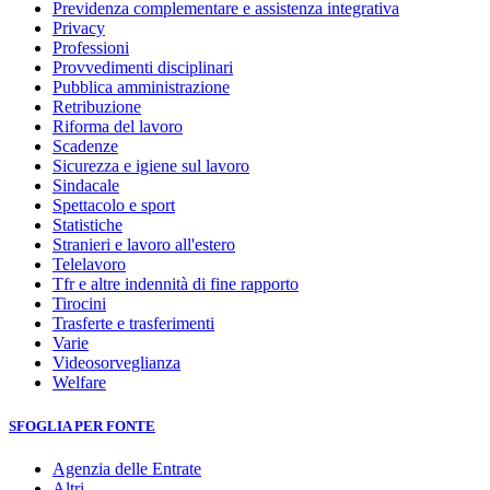
Previdenza complementare e assistenza integrativa
Privacy
Professioni
Provvedimenti disciplinari
Pubblica amministrazione
Retribuzione
Riforma del lavoro
Scadenze
Sicurezza e igiene sul lavoro
Sindacale
Spettacolo e sport
Statistiche
Stranieri e lavoro all'estero
Telelavoro
Tfr e altre indennità di fine rapporto
Tirocini
Trasferte e trasferimenti
Varie
Videosorveglianza
Welfare
SFOGLIA PER FONTE
Agenzia delle Entrate
Altri