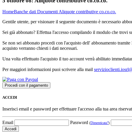
5 ottobre 08:
Aliquote contributive co.co.co.
Home
Banche dati
Documenti
Aliquote contributive co.co.co.
Gentile utente, per visionare il seguente documento è necessario abbon
Sei già abbonato? Effettua l'accesso compilando il modulo che trovi 
Se non sei abbonato procedi con l'acquisto dell' abbonamento tramite P
acquisto verranno chiesti i dati necessari.
Una volta effettuato l'acquisto il tuo account verrà abilitato immediata
Per maggiori informazioni puoi scrivere alla mail
servizioclienti.iosr
ACCEDI
Inserisci email e password per effettuare l'accesso alla tua area riservat
Email
Password
(
Dimenticata?
)