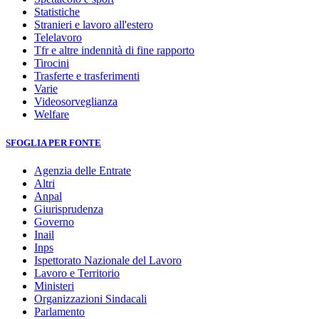
Statistiche
Stranieri e lavoro all'estero
Telelavoro
Tfr e altre indennità di fine rapporto
Tirocini
Trasferte e trasferimenti
Varie
Videosorveglianza
Welfare
SFOGLIA PER FONTE
Agenzia delle Entrate
Altri
Anpal
Giurisprudenza
Governo
Inail
Inps
Ispettorato Nazionale del Lavoro
Lavoro e Territorio
Ministeri
Organizzazioni Sindacali
Parlamento