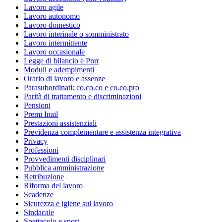
Lavoro agile
Lavoro autonomo
Lavoro domestico
Lavoro interinale o somministrato
Lavoro intermittente
Lavoro occasionale
Legge di bilancio e Pnrr
Moduli e adempimenti
Orario di lavoro e assenze
Parasubordinati: co.co.co e co.co.pro
Parità di trattamento e discriminazioni
Pensioni
Premi Inail
Prestazioni assistenziali
Previdenza complementare e assistenza integrativa
Privacy
Professioni
Provvedimenti disciplinari
Pubblica amministrazione
Retribuzione
Riforma del lavoro
Scadenze
Sicurezza e igiene sul lavoro
Sindacale
Spettacolo e sport