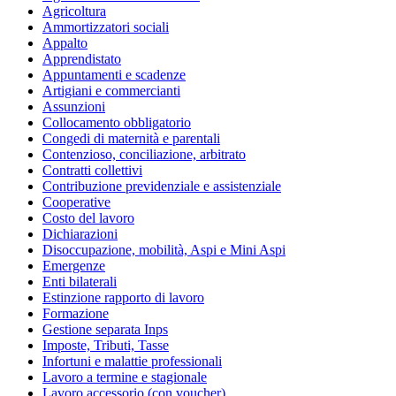
Agricoltura
Ammortizzatori sociali
Appalto
Apprendistato
Appuntamenti e scadenze
Artigiani e commercianti
Assunzioni
Collocamento obbligatorio
Congedi di maternità e parentali
Contenzioso, conciliazione, arbitrato
Contratti collettivi
Contribuzione previdenziale e assistenziale
Cooperative
Costo del lavoro
Dichiarazioni
Disoccupazione, mobilità, Aspi e Mini Aspi
Emergenze
Enti bilaterali
Estinzione rapporto di lavoro
Formazione
Gestione separata Inps
Imposte, Tributi, Tasse
Infortuni e malattie professionali
Lavoro a termine e stagionale
Lavoro accessorio (con voucher)