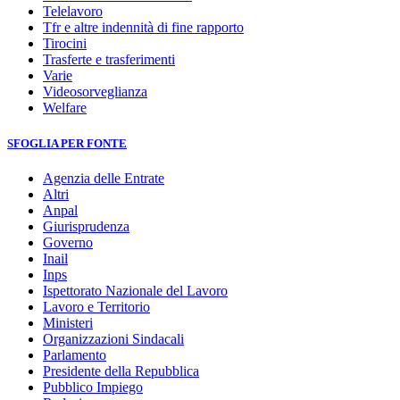
Telelavoro
Tfr e altre indennità di fine rapporto
Tirocini
Trasferte e trasferimenti
Varie
Videosorveglianza
Welfare
SFOGLIA PER FONTE
Agenzia delle Entrate
Altri
Anpal
Giurisprudenza
Governo
Inail
Inps
Ispettorato Nazionale del Lavoro
Lavoro e Territorio
Ministeri
Organizzazioni Sindacali
Parlamento
Presidente della Repubblica
Pubblico Impiego