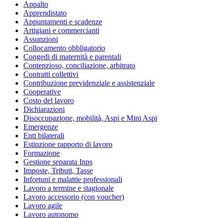
Appalto
Apprendistato
Appuntamenti e scadenze
Artigiani e commercianti
Assunzioni
Collocamento obbligatorio
Congedi di maternità e parentali
Contenzioso, conciliazione, arbitrato
Contratti collettivi
Contribuzione previdenziale e assistenziale
Cooperative
Costo del lavoro
Dichiarazioni
Disoccupazione, mobilità, Aspi e Mini Aspi
Emergenze
Enti bilaterali
Estinzione rapporto di lavoro
Formazione
Gestione separata Inps
Imposte, Tributi, Tasse
Infortuni e malattie professionali
Lavoro a termine e stagionale
Lavoro accessorio (con voucher)
Lavoro agile
Lavoro autonomo