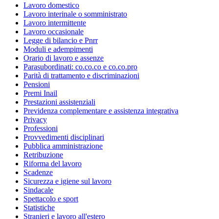
Lavoro domestico
Lavoro interinale o somministrato
Lavoro intermittente
Lavoro occasionale
Legge di bilancio e Pnrr
Moduli e adempimenti
Orario di lavoro e assenze
Parasubordinati: co.co.co e co.co.pro
Parità di trattamento e discriminazioni
Pensioni
Premi Inail
Prestazioni assistenziali
Previdenza complementare e assistenza integrativa
Privacy
Professioni
Provvedimenti disciplinari
Pubblica amministrazione
Retribuzione
Riforma del lavoro
Scadenze
Sicurezza e igiene sul lavoro
Sindacale
Spettacolo e sport
Statistiche
Stranieri e lavoro all'estero