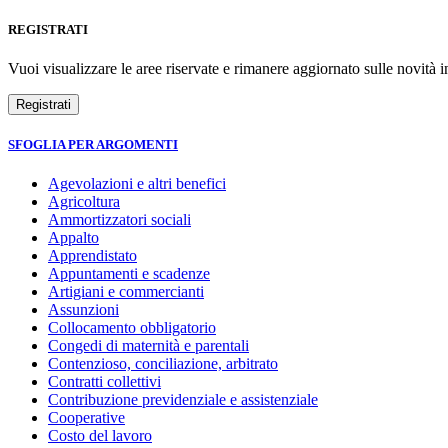
REGISTRATI
Vuoi visualizzare le aree riservate e rimanere aggiornato sulle novità in
SFOGLIA PER ARGOMENTI
Agevolazioni e altri benefici
Agricoltura
Ammortizzatori sociali
Appalto
Apprendistato
Appuntamenti e scadenze
Artigiani e commercianti
Assunzioni
Collocamento obbligatorio
Congedi di maternità e parentali
Contenzioso, conciliazione, arbitrato
Contratti collettivi
Contribuzione previdenziale e assistenziale
Cooperative
Costo del lavoro