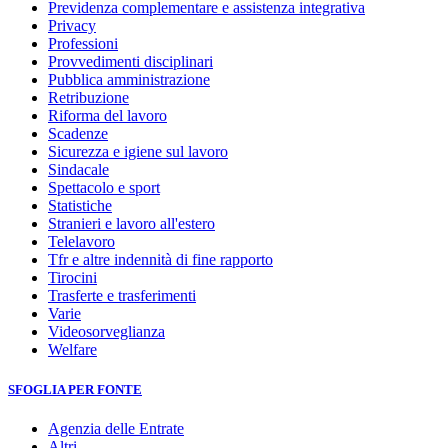
Previdenza complementare e assistenza integrativa
Privacy
Professioni
Provvedimenti disciplinari
Pubblica amministrazione
Retribuzione
Riforma del lavoro
Scadenze
Sicurezza e igiene sul lavoro
Sindacale
Spettacolo e sport
Statistiche
Stranieri e lavoro all'estero
Telelavoro
Tfr e altre indennità di fine rapporto
Tirocini
Trasferte e trasferimenti
Varie
Videosorveglianza
Welfare
SFOGLIA PER FONTE
Agenzia delle Entrate
Altri