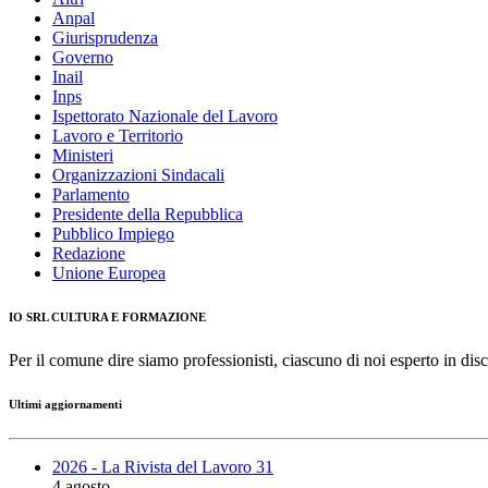
Anpal
Giurisprudenza
Governo
Inail
Inps
Ispettorato Nazionale del Lavoro
Lavoro e Territorio
Ministeri
Organizzazioni Sindacali
Parlamento
Presidente della Repubblica
Pubblico Impiego
Redazione
Unione Europea
IO SRL CULTURA E FORMAZIONE
Per il comune dire siamo professionisti, ciascuno di noi esperto in disc
Ultimi aggiornamenti
2026 - La Rivista del Lavoro 31
4 agosto