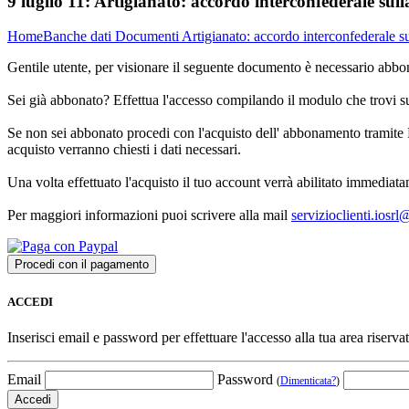
9 luglio 11:
Artigianato: accordo interconfederale sull
Home
Banche dati
Documenti
Artigianato: accordo interconfederale su
Gentile utente, per visionare il seguente documento è necessario abbon
Sei già abbonato? Effettua l'accesso compilando il modulo che trovi 
Se non sei abbonato procedi con l'acquisto dell' abbonamento tramite P
acquisto verranno chiesti i dati necessari.
Una volta effettuato l'acquisto il tuo account verrà abilitato immediata
Per maggiori informazioni puoi scrivere alla mail
servizioclienti.iosr
ACCEDI
Inserisci email e password per effettuare l'accesso alla tua area riservat
Email
Password
(
Dimenticata?
)