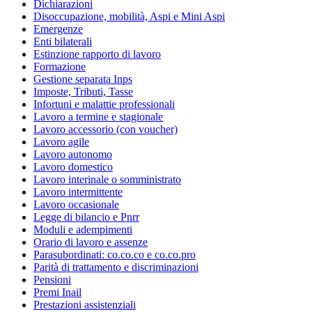
Dichiarazioni
Disoccupazione, mobilità, Aspi e Mini Aspi
Emergenze
Enti bilaterali
Estinzione rapporto di lavoro
Formazione
Gestione separata Inps
Imposte, Tributi, Tasse
Infortuni e malattie professionali
Lavoro a termine e stagionale
Lavoro accessorio (con voucher)
Lavoro agile
Lavoro autonomo
Lavoro domestico
Lavoro interinale o somministrato
Lavoro intermittente
Lavoro occasionale
Legge di bilancio e Pnrr
Moduli e adempimenti
Orario di lavoro e assenze
Parasubordinati: co.co.co e co.co.pro
Parità di trattamento e discriminazioni
Pensioni
Premi Inail
Prestazioni assistenziali