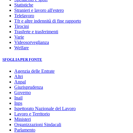
Statistiche
Stranieri e lavoro all'estero
Telelavoro
Tfr e altre indennità di fine rapporto
Tirocini
Trasferte e trasferimenti
Varie
Videosorveglianza
Welfare
SFOGLIA PER FONTE
Agenzia delle Entrate
Altri
Anpal
Giurisprudenza
Governo
Inail
Inps
Ispettorato Nazionale del Lavoro
Lavoro e Territorio
Ministeri
Organizzazioni Sindacali
Parlamento