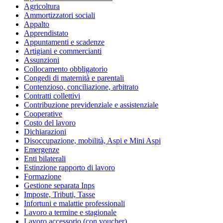
Agricoltura
Ammortizzatori sociali
Appalto
Apprendistato
Appuntamenti e scadenze
Artigiani e commercianti
Assunzioni
Collocamento obbligatorio
Congedi di maternità e parentali
Contenzioso, conciliazione, arbitrato
Contratti collettivi
Contribuzione previdenziale e assistenziale
Cooperative
Costo del lavoro
Dichiarazioni
Disoccupazione, mobilità, Aspi e Mini Aspi
Emergenze
Enti bilaterali
Estinzione rapporto di lavoro
Formazione
Gestione separata Inps
Imposte, Tributi, Tasse
Infortuni e malattie professionali
Lavoro a termine e stagionale
Lavoro accessorio (con voucher)