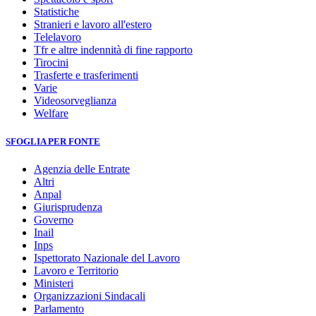
Statistiche
Stranieri e lavoro all'estero
Telelavoro
Tfr e altre indennità di fine rapporto
Tirocini
Trasferte e trasferimenti
Varie
Videosorveglianza
Welfare
SFOGLIA PER FONTE
Agenzia delle Entrate
Altri
Anpal
Giurisprudenza
Governo
Inail
Inps
Ispettorato Nazionale del Lavoro
Lavoro e Territorio
Ministeri
Organizzazioni Sindacali
Parlamento