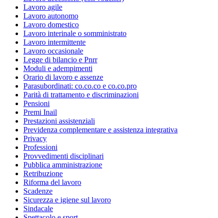
Lavoro agile
Lavoro autonomo
Lavoro domestico
Lavoro interinale o somministrato
Lavoro intermittente
Lavoro occasionale
Legge di bilancio e Pnrr
Moduli e adempimenti
Orario di lavoro e assenze
Parasubordinati: co.co.co e co.co.pro
Parità di trattamento e discriminazioni
Pensioni
Premi Inail
Prestazioni assistenziali
Previdenza complementare e assistenza integrativa
Privacy
Professioni
Provvedimenti disciplinari
Pubblica amministrazione
Retribuzione
Riforma del lavoro
Scadenze
Sicurezza e igiene sul lavoro
Sindacale
Spettacolo e sport