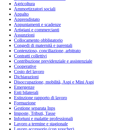
Agricoltura
Ammortizzatori sociali
Appalto
Apprendistato
Appuntamenti e scadenze
Artigiani e commercianti
Assunzioni
Collocamento obbligatorio
Congedi di maternità e parentali
Contenzioso, conciliazione, arbitrato
Contratti collettivi
Contribuzione previdenziale e assistenziale
Cooperative
Costo del lavoro
Dichiarazioni
Disoccupazione, mobilità, Aspi e Mini Aspi
Emergenze
Enti bilaterali
Estinzione rapporto di lavoro
Formazione
Gestione separata Inps
Imposte, Tributi, Tasse
Infortuni e malattie professionali
Lavoro a termine e stagionale
Lavoro accessorio (con voucher)