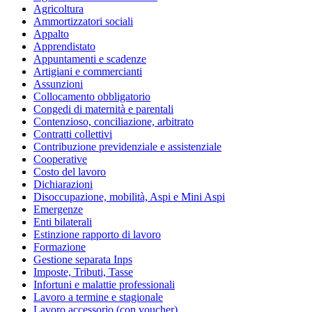
Agricoltura
Ammortizzatori sociali
Appalto
Apprendistato
Appuntamenti e scadenze
Artigiani e commercianti
Assunzioni
Collocamento obbligatorio
Congedi di maternità e parentali
Contenzioso, conciliazione, arbitrato
Contratti collettivi
Contribuzione previdenziale e assistenziale
Cooperative
Costo del lavoro
Dichiarazioni
Disoccupazione, mobilità, Aspi e Mini Aspi
Emergenze
Enti bilaterali
Estinzione rapporto di lavoro
Formazione
Gestione separata Inps
Imposte, Tributi, Tasse
Infortuni e malattie professionali
Lavoro a termine e stagionale
Lavoro accessorio (con voucher)