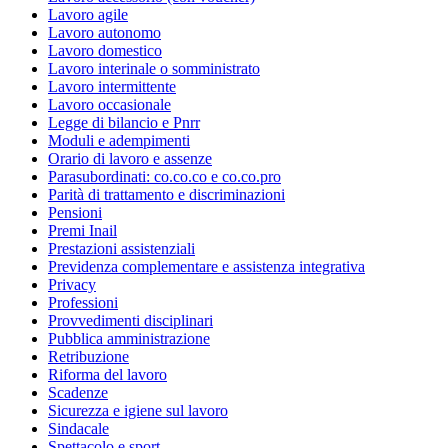
Lavoro agile
Lavoro autonomo
Lavoro domestico
Lavoro interinale o somministrato
Lavoro intermittente
Lavoro occasionale
Legge di bilancio e Pnrr
Moduli e adempimenti
Orario di lavoro e assenze
Parasubordinati: co.co.co e co.co.pro
Parità di trattamento e discriminazioni
Pensioni
Premi Inail
Prestazioni assistenziali
Previdenza complementare e assistenza integrativa
Privacy
Professioni
Provvedimenti disciplinari
Pubblica amministrazione
Retribuzione
Riforma del lavoro
Scadenze
Sicurezza e igiene sul lavoro
Sindacale
Spettacolo e sport