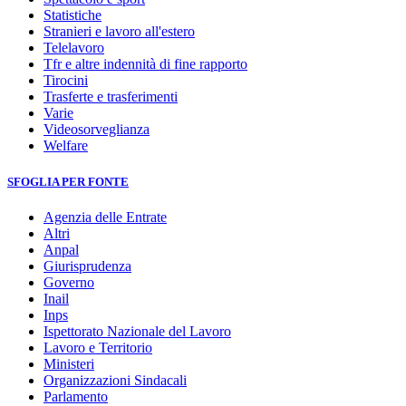
Statistiche
Stranieri e lavoro all'estero
Telelavoro
Tfr e altre indennità di fine rapporto
Tirocini
Trasferte e trasferimenti
Varie
Videosorveglianza
Welfare
SFOGLIA PER FONTE
Agenzia delle Entrate
Altri
Anpal
Giurisprudenza
Governo
Inail
Inps
Ispettorato Nazionale del Lavoro
Lavoro e Territorio
Ministeri
Organizzazioni Sindacali
Parlamento