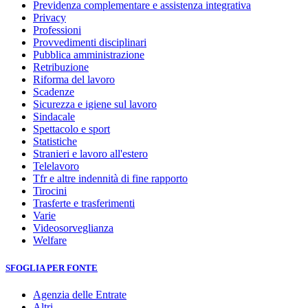
Previdenza complementare e assistenza integrativa
Privacy
Professioni
Provvedimenti disciplinari
Pubblica amministrazione
Retribuzione
Riforma del lavoro
Scadenze
Sicurezza e igiene sul lavoro
Sindacale
Spettacolo e sport
Statistiche
Stranieri e lavoro all'estero
Telelavoro
Tfr e altre indennità di fine rapporto
Tirocini
Trasferte e trasferimenti
Varie
Videosorveglianza
Welfare
SFOGLIA PER FONTE
Agenzia delle Entrate
Altri