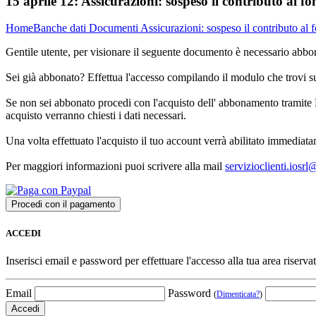
15 aprile 12:
Assicurazioni: sospeso il contributo al fo
Home
Banche dati
Documenti
Assicurazioni: sospeso il contributo al 
Gentile utente, per visionare il seguente documento è necessario abbon
Sei già abbonato? Effettua l'accesso compilando il modulo che trovi 
Se non sei abbonato procedi con l'acquisto dell' abbonamento tramite P
acquisto verranno chiesti i dati necessari.
Una volta effettuato l'acquisto il tuo account verrà abilitato immediata
Per maggiori informazioni puoi scrivere alla mail
servizioclienti.iosr
ACCEDI
Inserisci email e password per effettuare l'accesso alla tua area riservat
Email
Password
(
Dimenticata?
)