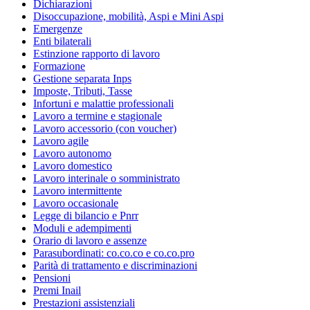
Dichiarazioni
Disoccupazione, mobilità, Aspi e Mini Aspi
Emergenze
Enti bilaterali
Estinzione rapporto di lavoro
Formazione
Gestione separata Inps
Imposte, Tributi, Tasse
Infortuni e malattie professionali
Lavoro a termine e stagionale
Lavoro accessorio (con voucher)
Lavoro agile
Lavoro autonomo
Lavoro domestico
Lavoro interinale o somministrato
Lavoro intermittente
Lavoro occasionale
Legge di bilancio e Pnrr
Moduli e adempimenti
Orario di lavoro e assenze
Parasubordinati: co.co.co e co.co.pro
Parità di trattamento e discriminazioni
Pensioni
Premi Inail
Prestazioni assistenziali