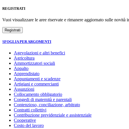
REGISTRATI
Vuoi visualizzare le aree riservate e rimanere aggiornato sulle novità in
SFOGLIA PER ARGOMENTI
Agevolazioni e altri benefici
Agricoltura
Ammortizzatori sociali
Appalto
Apprendistato
Appuntamenti e scadenze
Artigiani e commercianti
Assunzioni
Collocamento obbligatorio
Congedi di maternità e parentali
Contenzioso, conciliazione, arbitrato
Contratti collettivi
Contribuzione previdenziale e assistenziale
Cooperative
Costo del lavoro