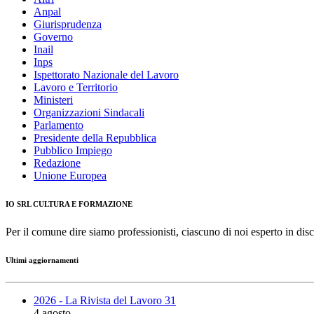
Anpal
Giurisprudenza
Governo
Inail
Inps
Ispettorato Nazionale del Lavoro
Lavoro e Territorio
Ministeri
Organizzazioni Sindacali
Parlamento
Presidente della Repubblica
Pubblico Impiego
Redazione
Unione Europea
IO SRL CULTURA E FORMAZIONE
Per il comune dire siamo professionisti, ciascuno di noi esperto in disc
Ultimi aggiornamenti
2026 - La Rivista del Lavoro 31
4 agosto