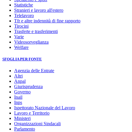
Statistiche
Stranieri e lavoro all'estero
Telelavoro
Tfr e altre indennità di fine rapporto
Tirocini
Trasferte e trasferimenti
Varie
Videosorveglianza
Welfare
SFOGLIA PER FONTE
Agenzia delle Entrate
Altri
Anpal
Giurisprudenza
Governo
Inail
Inps
Ispettorato Nazionale del Lavoro
Lavoro e Territorio
Ministeri
Organizzazioni Sindacali
Parlamento