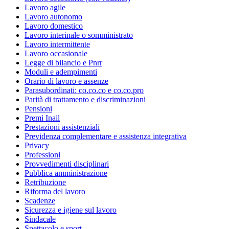
Lavoro agile
Lavoro autonomo
Lavoro domestico
Lavoro interinale o somministrato
Lavoro intermittente
Lavoro occasionale
Legge di bilancio e Pnrr
Moduli e adempimenti
Orario di lavoro e assenze
Parasubordinati: co.co.co e co.co.pro
Parità di trattamento e discriminazioni
Pensioni
Premi Inail
Prestazioni assistenziali
Previdenza complementare e assistenza integrativa
Privacy
Professioni
Provvedimenti disciplinari
Pubblica amministrazione
Retribuzione
Riforma del lavoro
Scadenze
Sicurezza e igiene sul lavoro
Sindacale
Spettacolo e sport