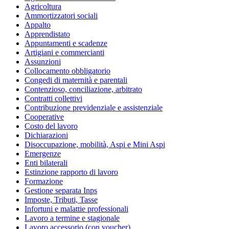
Agricoltura
Ammortizzatori sociali
Appalto
Apprendistato
Appuntamenti e scadenze
Artigiani e commercianti
Assunzioni
Collocamento obbligatorio
Congedi di maternità e parentali
Contenzioso, conciliazione, arbitrato
Contratti collettivi
Contribuzione previdenziale e assistenziale
Cooperative
Costo del lavoro
Dichiarazioni
Disoccupazione, mobilità, Aspi e Mini Aspi
Emergenze
Enti bilaterali
Estinzione rapporto di lavoro
Formazione
Gestione separata Inps
Imposte, Tributi, Tasse
Infortuni e malattie professionali
Lavoro a termine e stagionale
Lavoro accessorio (con voucher)