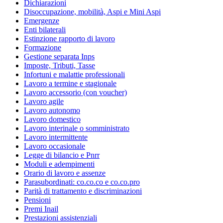
Dichiarazioni
Disoccupazione, mobilità, Aspi e Mini Aspi
Emergenze
Enti bilaterali
Estinzione rapporto di lavoro
Formazione
Gestione separata Inps
Imposte, Tributi, Tasse
Infortuni e malattie professionali
Lavoro a termine e stagionale
Lavoro accessorio (con voucher)
Lavoro agile
Lavoro autonomo
Lavoro domestico
Lavoro interinale o somministrato
Lavoro intermittente
Lavoro occasionale
Legge di bilancio e Pnrr
Moduli e adempimenti
Orario di lavoro e assenze
Parasubordinati: co.co.co e co.co.pro
Parità di trattamento e discriminazioni
Pensioni
Premi Inail
Prestazioni assistenziali