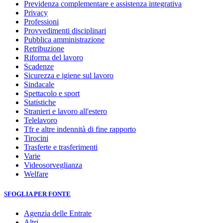
Previdenza complementare e assistenza integrativa
Privacy
Professioni
Provvedimenti disciplinari
Pubblica amministrazione
Retribuzione
Riforma del lavoro
Scadenze
Sicurezza e igiene sul lavoro
Sindacale
Spettacolo e sport
Statistiche
Stranieri e lavoro all'estero
Telelavoro
Tfr e altre indennità di fine rapporto
Tirocini
Trasferte e trasferimenti
Varie
Videosorveglianza
Welfare
SFOGLIA PER FONTE
Agenzia delle Entrate
Altri