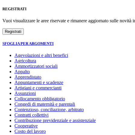
REGISTRATI
Vuoi visualizzare le aree riservate e rimanere aggiornato sulle novità in
SFOGLIA PER ARGOMENTI
Agevolazioni e altri benefici
Agricoltura
Ammortizzatori sociali
Appalto
Apprendistato
Appuntamenti e scadenze
Artigiani e commercianti
Assunzioni
Collocamento obbligatorio
Congedi di maternità e parentali
Contenzioso, conciliazione, arbitrato
Contratti collettivi
Contribuzione previdenziale e assistenziale
Cooperative
Costo del lavoro