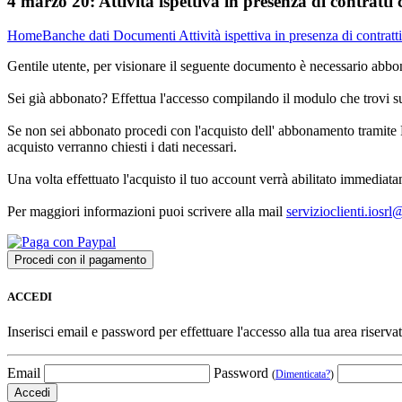
4 marzo 20:
Attività ispettiva in presenza di contratti c
Home
Banche dati
Documenti
Attività ispettiva in presenza di contratti
Gentile utente, per visionare il seguente documento è necessario abbon
Sei già abbonato? Effettua l'accesso compilando il modulo che trovi 
Se non sei abbonato procedi con l'acquisto dell' abbonamento tramite P
acquisto verranno chiesti i dati necessari.
Una volta effettuato l'acquisto il tuo account verrà abilitato immediata
Per maggiori informazioni puoi scrivere alla mail
servizioclienti.iosr
ACCEDI
Inserisci email e password per effettuare l'accesso alla tua area riservat
Email
Password
(
Dimenticata?
)