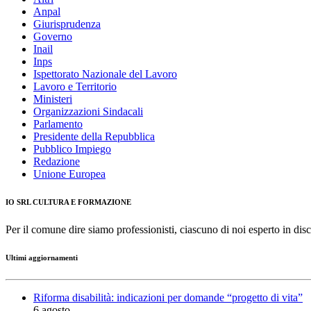
Anpal
Giurisprudenza
Governo
Inail
Inps
Ispettorato Nazionale del Lavoro
Lavoro e Territorio
Ministeri
Organizzazioni Sindacali
Parlamento
Presidente della Repubblica
Pubblico Impiego
Redazione
Unione Europea
IO SRL CULTURA E FORMAZIONE
Per il comune dire siamo professionisti, ciascuno di noi esperto in disc
Ultimi aggiornamenti
Riforma disabilità: indicazioni per domande “progetto di vita”
6 agosto