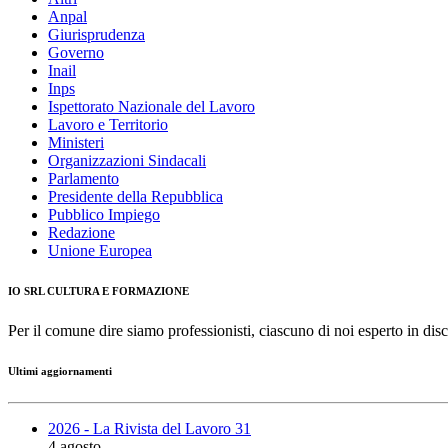
Anpal
Giurisprudenza
Governo
Inail
Inps
Ispettorato Nazionale del Lavoro
Lavoro e Territorio
Ministeri
Organizzazioni Sindacali
Parlamento
Presidente della Repubblica
Pubblico Impiego
Redazione
Unione Europea
IO SRL CULTURA E FORMAZIONE
Per il comune dire siamo professionisti, ciascuno di noi esperto in disc
Ultimi aggiornamenti
2026 - La Rivista del Lavoro 31
4 agosto