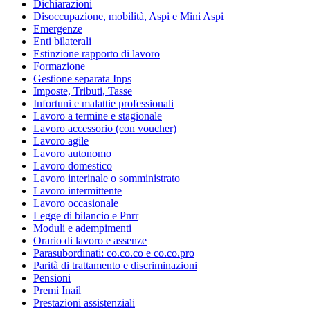
Dichiarazioni
Disoccupazione, mobilità, Aspi e Mini Aspi
Emergenze
Enti bilaterali
Estinzione rapporto di lavoro
Formazione
Gestione separata Inps
Imposte, Tributi, Tasse
Infortuni e malattie professionali
Lavoro a termine e stagionale
Lavoro accessorio (con voucher)
Lavoro agile
Lavoro autonomo
Lavoro domestico
Lavoro interinale o somministrato
Lavoro intermittente
Lavoro occasionale
Legge di bilancio e Pnrr
Moduli e adempimenti
Orario di lavoro e assenze
Parasubordinati: co.co.co e co.co.pro
Parità di trattamento e discriminazioni
Pensioni
Premi Inail
Prestazioni assistenziali