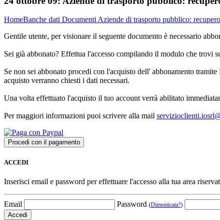
24 ottobre 09:
Aziende di trasporto pubblico: recupero
Home
Banche dati
Documenti
Aziende di trasporto pubblico: recupero 
Gentile utente, per visionare il seguente documento è necessario abbon
Sei già abbonato? Effettua l'accesso compilando il modulo che trovi 
Se non sei abbonato procedi con l'acquisto dell' abbonamento tramite P
acquisto verranno chiesti i dati necessari.
Una volta effettuato l'acquisto il tuo account verrà abilitato immediata
Per maggiori informazioni puoi scrivere alla mail
servizioclienti.iosr
ACCEDI
Inserisci email e password per effettuare l'accesso alla tua area riservat
Email
Password
(
Dimenticata?
)