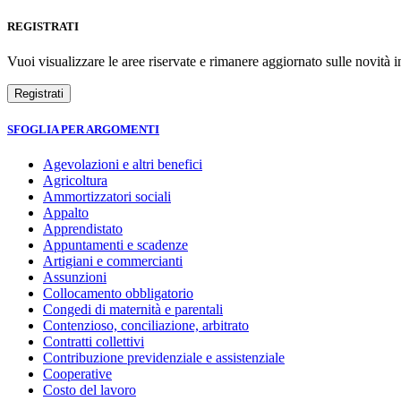
REGISTRATI
Vuoi visualizzare le aree riservate e rimanere aggiornato sulle novità in
SFOGLIA PER ARGOMENTI
Agevolazioni e altri benefici
Agricoltura
Ammortizzatori sociali
Appalto
Apprendistato
Appuntamenti e scadenze
Artigiani e commercianti
Assunzioni
Collocamento obbligatorio
Congedi di maternità e parentali
Contenzioso, conciliazione, arbitrato
Contratti collettivi
Contribuzione previdenziale e assistenziale
Cooperative
Costo del lavoro