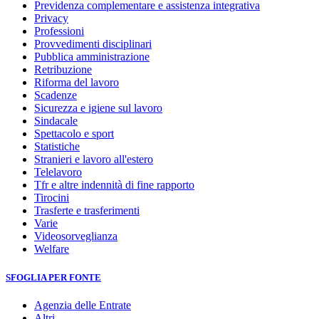
Previdenza complementare e assistenza integrativa
Privacy
Professioni
Provvedimenti disciplinari
Pubblica amministrazione
Retribuzione
Riforma del lavoro
Scadenze
Sicurezza e igiene sul lavoro
Sindacale
Spettacolo e sport
Statistiche
Stranieri e lavoro all'estero
Telelavoro
Tfr e altre indennità di fine rapporto
Tirocini
Trasferte e trasferimenti
Varie
Videosorveglianza
Welfare
SFOGLIA PER FONTE
Agenzia delle Entrate
Altri