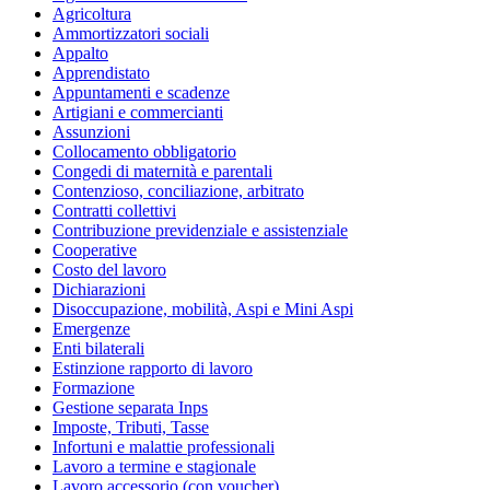
Agricoltura
Ammortizzatori sociali
Appalto
Apprendistato
Appuntamenti e scadenze
Artigiani e commercianti
Assunzioni
Collocamento obbligatorio
Congedi di maternità e parentali
Contenzioso, conciliazione, arbitrato
Contratti collettivi
Contribuzione previdenziale e assistenziale
Cooperative
Costo del lavoro
Dichiarazioni
Disoccupazione, mobilità, Aspi e Mini Aspi
Emergenze
Enti bilaterali
Estinzione rapporto di lavoro
Formazione
Gestione separata Inps
Imposte, Tributi, Tasse
Infortuni e malattie professionali
Lavoro a termine e stagionale
Lavoro accessorio (con voucher)