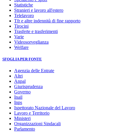
Statistiche
Stranieri e lavoro all'estero
Telelavoro
Tfr e altre indennità di fine rapporto
Tirocini
Trasferte e trasferimenti
Varie
Videosorveglianza
Welfare
SFOGLIA PER FONTE
Agenzia delle Entrate
Altri
Anpal
Giurisprudenza
Governo
Inail
Inps
Ispettorato Nazionale del Lavoro
Lavoro e Territorio
Ministeri
Organizzazioni Sindacali
Parlamento