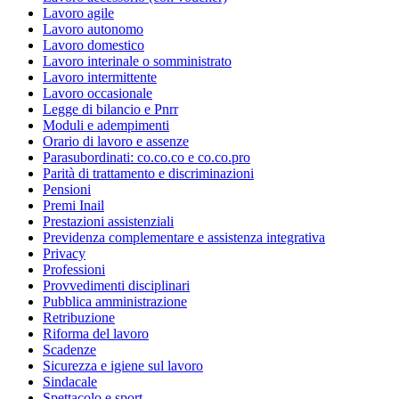
Lavoro agile
Lavoro autonomo
Lavoro domestico
Lavoro interinale o somministrato
Lavoro intermittente
Lavoro occasionale
Legge di bilancio e Pnrr
Moduli e adempimenti
Orario di lavoro e assenze
Parasubordinati: co.co.co e co.co.pro
Parità di trattamento e discriminazioni
Pensioni
Premi Inail
Prestazioni assistenziali
Previdenza complementare e assistenza integrativa
Privacy
Professioni
Provvedimenti disciplinari
Pubblica amministrazione
Retribuzione
Riforma del lavoro
Scadenze
Sicurezza e igiene sul lavoro
Sindacale
Spettacolo e sport