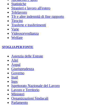
Statistiche
Stranieri e lavoro all'estero
Telelavoro
Tfr e altre indennità di fine rapporto
Tirocini
Trasferte e trasferimenti
Varie
Videosorveglianza
Welfare
SFOGLIA PER FONTE
Agenzia delle Entrate
Altri
Anpal
Giurisprudenza
Governo
Inail
Inps
Ispettorato Nazionale del Lavoro
Lavoro e Territorio
Ministeri
Organizzazioni Sindacali
Parlamento