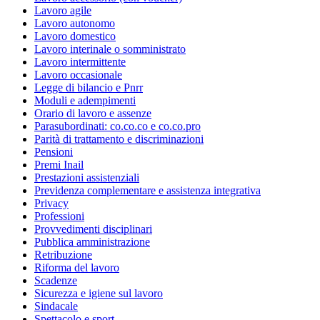
Lavoro agile
Lavoro autonomo
Lavoro domestico
Lavoro interinale o somministrato
Lavoro intermittente
Lavoro occasionale
Legge di bilancio e Pnrr
Moduli e adempimenti
Orario di lavoro e assenze
Parasubordinati: co.co.co e co.co.pro
Parità di trattamento e discriminazioni
Pensioni
Premi Inail
Prestazioni assistenziali
Previdenza complementare e assistenza integrativa
Privacy
Professioni
Provvedimenti disciplinari
Pubblica amministrazione
Retribuzione
Riforma del lavoro
Scadenze
Sicurezza e igiene sul lavoro
Sindacale
Spettacolo e sport