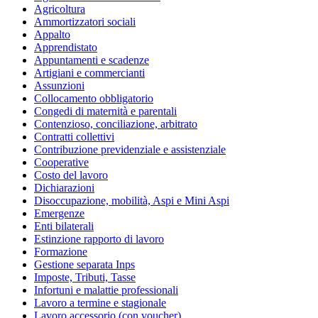
Agricoltura
Ammortizzatori sociali
Appalto
Apprendistato
Appuntamenti e scadenze
Artigiani e commercianti
Assunzioni
Collocamento obbligatorio
Congedi di maternità e parentali
Contenzioso, conciliazione, arbitrato
Contratti collettivi
Contribuzione previdenziale e assistenziale
Cooperative
Costo del lavoro
Dichiarazioni
Disoccupazione, mobilità, Aspi e Mini Aspi
Emergenze
Enti bilaterali
Estinzione rapporto di lavoro
Formazione
Gestione separata Inps
Imposte, Tributi, Tasse
Infortuni e malattie professionali
Lavoro a termine e stagionale
Lavoro accessorio (con voucher)