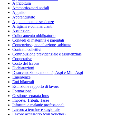
Agricoltura
Ammortizzatori sociali
Appalto
Apprendistato
Appuntamenti e scadenze
Artigiani e commercianti
Assunzioni
Collocamento obbligatorio
Congedi di maternità e parentali
Contenzioso, conciliazione, arbitrato
Contratti collettivi
Contribuzione previdenziale e assistenziale
Cooperative
Costo del lavoro
Dichiarazioni
Disoccupazione, mobilità, Aspi e Mini Aspi
Emergenze
Enti bilaterali
Estinzione rapporto di lavoro
Formazione
Gestione separata Inps
Imposte, Tributi, Tasse
Infortuni e malattie professionali
Lavoro a termine e stagionale
Lavoro accessorio (con voucher)