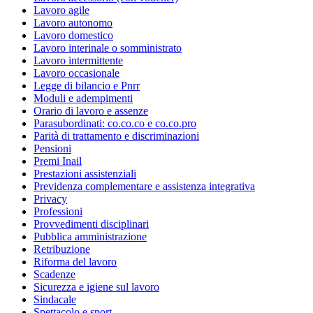
Lavoro agile
Lavoro autonomo
Lavoro domestico
Lavoro interinale o somministrato
Lavoro intermittente
Lavoro occasionale
Legge di bilancio e Pnrr
Moduli e adempimenti
Orario di lavoro e assenze
Parasubordinati: co.co.co e co.co.pro
Parità di trattamento e discriminazioni
Pensioni
Premi Inail
Prestazioni assistenziali
Previdenza complementare e assistenza integrativa
Privacy
Professioni
Provvedimenti disciplinari
Pubblica amministrazione
Retribuzione
Riforma del lavoro
Scadenze
Sicurezza e igiene sul lavoro
Sindacale
Spettacolo e sport