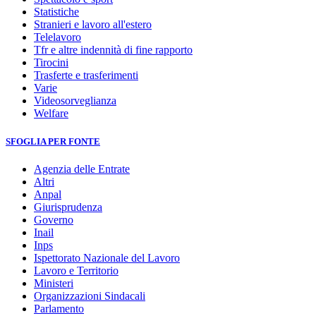
Statistiche
Stranieri e lavoro all'estero
Telelavoro
Tfr e altre indennità di fine rapporto
Tirocini
Trasferte e trasferimenti
Varie
Videosorveglianza
Welfare
SFOGLIA PER FONTE
Agenzia delle Entrate
Altri
Anpal
Giurisprudenza
Governo
Inail
Inps
Ispettorato Nazionale del Lavoro
Lavoro e Territorio
Ministeri
Organizzazioni Sindacali
Parlamento