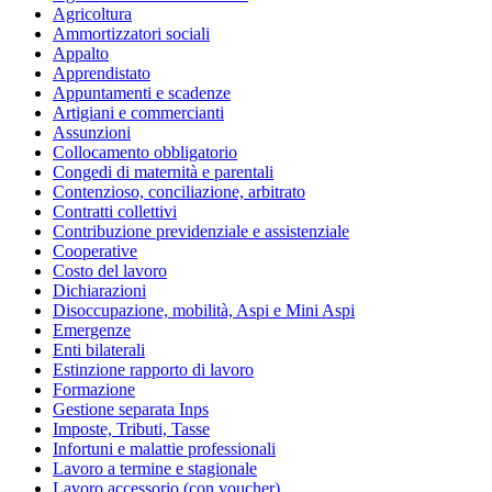
Agricoltura
Ammortizzatori sociali
Appalto
Apprendistato
Appuntamenti e scadenze
Artigiani e commercianti
Assunzioni
Collocamento obbligatorio
Congedi di maternità e parentali
Contenzioso, conciliazione, arbitrato
Contratti collettivi
Contribuzione previdenziale e assistenziale
Cooperative
Costo del lavoro
Dichiarazioni
Disoccupazione, mobilità, Aspi e Mini Aspi
Emergenze
Enti bilaterali
Estinzione rapporto di lavoro
Formazione
Gestione separata Inps
Imposte, Tributi, Tasse
Infortuni e malattie professionali
Lavoro a termine e stagionale
Lavoro accessorio (con voucher)