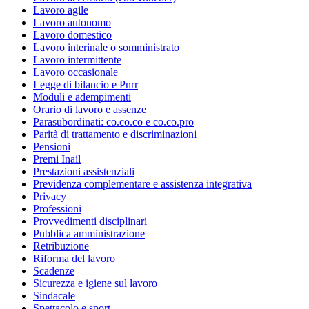
Lavoro agile
Lavoro autonomo
Lavoro domestico
Lavoro interinale o somministrato
Lavoro intermittente
Lavoro occasionale
Legge di bilancio e Pnrr
Moduli e adempimenti
Orario di lavoro e assenze
Parasubordinati: co.co.co e co.co.pro
Parità di trattamento e discriminazioni
Pensioni
Premi Inail
Prestazioni assistenziali
Previdenza complementare e assistenza integrativa
Privacy
Professioni
Provvedimenti disciplinari
Pubblica amministrazione
Retribuzione
Riforma del lavoro
Scadenze
Sicurezza e igiene sul lavoro
Sindacale
Spettacolo e sport