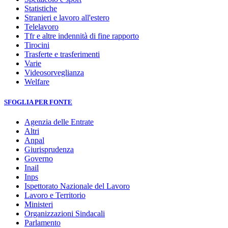
Statistiche
Stranieri e lavoro all'estero
Telelavoro
Tfr e altre indennità di fine rapporto
Tirocini
Trasferte e trasferimenti
Varie
Videosorveglianza
Welfare
SFOGLIA PER FONTE
Agenzia delle Entrate
Altri
Anpal
Giurisprudenza
Governo
Inail
Inps
Ispettorato Nazionale del Lavoro
Lavoro e Territorio
Ministeri
Organizzazioni Sindacali
Parlamento