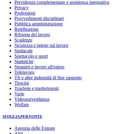
Previdenza complementare e assistenza integrativa
Privacy
Professioni
Provvedimenti disciplinari
Pubblica amministrazione
Retribuzione
Riforma del lavoro
Scadenze
Sicurezza e igiene sul lavoro
Sindacale
Spettacolo e sport
Statistiche
Stranieri e lavoro all'estero
Telelavoro
Tfr e altre indennità di fine rapporto
Tirocini
Trasferte e trasferimenti
Varie
Videosorveglianza
Welfare
SFOGLIA PER FONTE
Agenzia delle Entrate
Altri