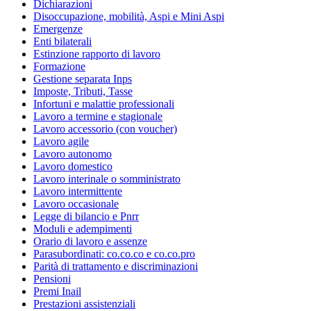
Dichiarazioni
Disoccupazione, mobilità, Aspi e Mini Aspi
Emergenze
Enti bilaterali
Estinzione rapporto di lavoro
Formazione
Gestione separata Inps
Imposte, Tributi, Tasse
Infortuni e malattie professionali
Lavoro a termine e stagionale
Lavoro accessorio (con voucher)
Lavoro agile
Lavoro autonomo
Lavoro domestico
Lavoro interinale o somministrato
Lavoro intermittente
Lavoro occasionale
Legge di bilancio e Pnrr
Moduli e adempimenti
Orario di lavoro e assenze
Parasubordinati: co.co.co e co.co.pro
Parità di trattamento e discriminazioni
Pensioni
Premi Inail
Prestazioni assistenziali