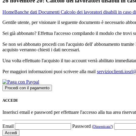
26 novembre 20:
Calcolo dei lavoratori disabili in c
Home
Banche dati
Documenti
Calcolo dei lavoratori disabili in caso 
Gentile utente, per visionare il seguente documento è necessario abbon
Sei già abbonato? Effettua l'accesso compilando il modulo che trovi 
Se non sei abbonato procedi con l'acquisto dell' abbonamento tramite P
acquisto verranno chiesti i dati necessari.
Una volta effettuato l'acquisto il tuo account verrà abilitato immediata
Per maggiori informazioni puoi scrivere alla mail
servizioclienti.iosr
ACCEDI
Inserisci email e password per effettuare l'accesso alla tua area riservat
Email
Password
(
Dimenticata?
)