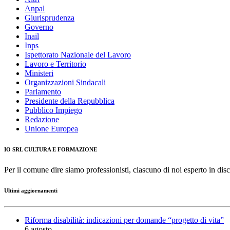
Anpal
Giurisprudenza
Governo
Inail
Inps
Ispettorato Nazionale del Lavoro
Lavoro e Territorio
Ministeri
Organizzazioni Sindacali
Parlamento
Presidente della Repubblica
Pubblico Impiego
Redazione
Unione Europea
IO SRL CULTURA E FORMAZIONE
Per il comune dire siamo professionisti, ciascuno di noi esperto in disc
Ultimi aggiornamenti
Riforma disabilità: indicazioni per domande “progetto di vita”
6 agosto