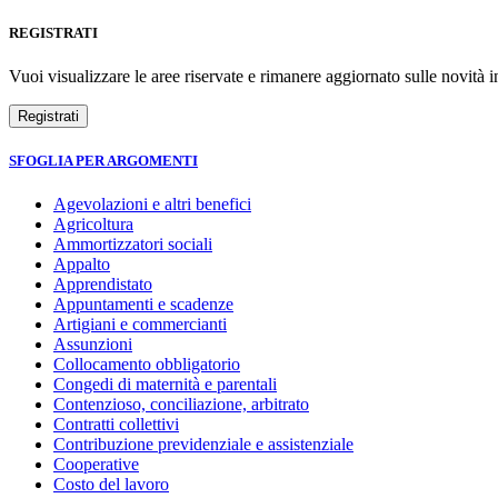
REGISTRATI
Vuoi visualizzare le aree riservate e rimanere aggiornato sulle novità in
SFOGLIA PER ARGOMENTI
Agevolazioni e altri benefici
Agricoltura
Ammortizzatori sociali
Appalto
Apprendistato
Appuntamenti e scadenze
Artigiani e commercianti
Assunzioni
Collocamento obbligatorio
Congedi di maternità e parentali
Contenzioso, conciliazione, arbitrato
Contratti collettivi
Contribuzione previdenziale e assistenziale
Cooperative
Costo del lavoro