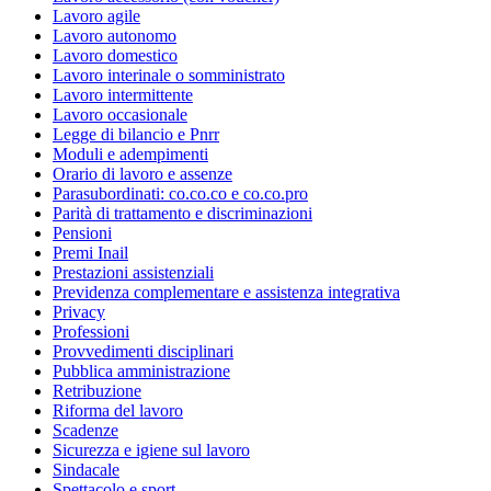
Lavoro agile
Lavoro autonomo
Lavoro domestico
Lavoro interinale o somministrato
Lavoro intermittente
Lavoro occasionale
Legge di bilancio e Pnrr
Moduli e adempimenti
Orario di lavoro e assenze
Parasubordinati: co.co.co e co.co.pro
Parità di trattamento e discriminazioni
Pensioni
Premi Inail
Prestazioni assistenziali
Previdenza complementare e assistenza integrativa
Privacy
Professioni
Provvedimenti disciplinari
Pubblica amministrazione
Retribuzione
Riforma del lavoro
Scadenze
Sicurezza e igiene sul lavoro
Sindacale
Spettacolo e sport