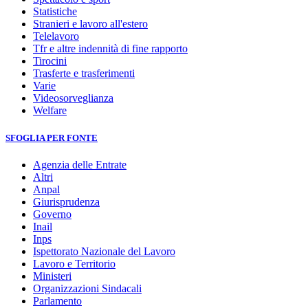
Statistiche
Stranieri e lavoro all'estero
Telelavoro
Tfr e altre indennità di fine rapporto
Tirocini
Trasferte e trasferimenti
Varie
Videosorveglianza
Welfare
SFOGLIA PER FONTE
Agenzia delle Entrate
Altri
Anpal
Giurisprudenza
Governo
Inail
Inps
Ispettorato Nazionale del Lavoro
Lavoro e Territorio
Ministeri
Organizzazioni Sindacali
Parlamento