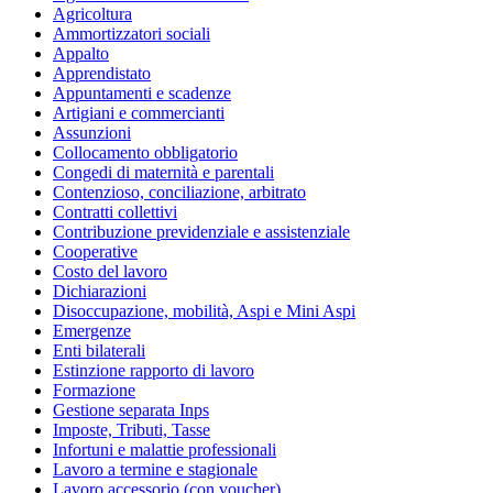
Agricoltura
Ammortizzatori sociali
Appalto
Apprendistato
Appuntamenti e scadenze
Artigiani e commercianti
Assunzioni
Collocamento obbligatorio
Congedi di maternità e parentali
Contenzioso, conciliazione, arbitrato
Contratti collettivi
Contribuzione previdenziale e assistenziale
Cooperative
Costo del lavoro
Dichiarazioni
Disoccupazione, mobilità, Aspi e Mini Aspi
Emergenze
Enti bilaterali
Estinzione rapporto di lavoro
Formazione
Gestione separata Inps
Imposte, Tributi, Tasse
Infortuni e malattie professionali
Lavoro a termine e stagionale
Lavoro accessorio (con voucher)