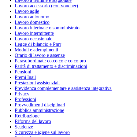
Lavoro a termine e stagionale
Lavoro accessorio (con voucher)
Lavoro agile
Lavoro autonomo
Lavoro domestico
Lavoro interinale o somministrato
Lavoro intermittente
Lavoro occasionale
Legge di bilancio e Pnrr
Moduli e adempimenti
Orario di lavoro e assenze
Parasubordinati: co.co.co e co.co.pro
Parità di trattamento e discriminazioni
Pensioni
Premi Inail
Prestazioni assistenziali
Previdenza complementare e assistenza integrativa
Privacy
Professioni
Provvedimenti disciplinari
Pubblica amministrazione
Retribuzione
Riforma del lavoro
Scadenze
Sicurezza e igiene sul lavoro