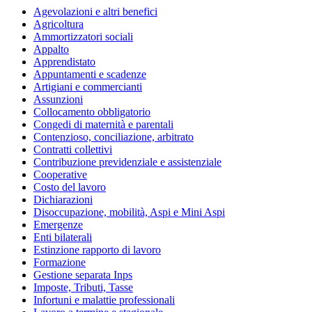
Agevolazioni e altri benefici
Agricoltura
Ammortizzatori sociali
Appalto
Apprendistato
Appuntamenti e scadenze
Artigiani e commercianti
Assunzioni
Collocamento obbligatorio
Congedi di maternità e parentali
Contenzioso, conciliazione, arbitrato
Contratti collettivi
Contribuzione previdenziale e assistenziale
Cooperative
Costo del lavoro
Dichiarazioni
Disoccupazione, mobilità, Aspi e Mini Aspi
Emergenze
Enti bilaterali
Estinzione rapporto di lavoro
Formazione
Gestione separata Inps
Imposte, Tributi, Tasse
Infortuni e malattie professionali