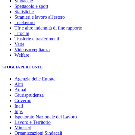
Sindacale
Spettacolo e sport
Statistiche
Stranieri e lavoro all'estero
Telelavoro
Tfr e altre indennità di fine rapporto
Tirocini
Trasferte e trasferimenti
Varie
Videosorveglianza
Welfare
SFOGLIA PER FONTE
Agenzia delle Entrate
Altri
Anpal
Giurisprudenza
Governo
Inail
Inps
Ispettorato Nazionale del Lavoro
Lavoro e Territorio
Ministeri
Organizzazioni Sindacali