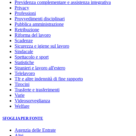
Previdenza complementare e assistenza integrativa
Privacy
Professioni
Provvedimenti disciplinari
Pubblica amministrazione
Retribuzione
Riforma del lavoro
Scadenze
Sicurezza e igiene sul lavoro
Sindacale
Spettacolo e sport
Statistiche
Stranieri e lavoro all'estero
Telelavoro
Tfr e altre indennità di fine rapporto
Tirocini
Trasferte e trasferimenti
Varie
Videosorveglianza
Welfare
SFOGLIA PER FONTE
Agenzia delle Entrate
Altri