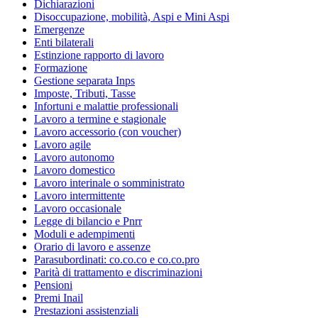
Dichiarazioni
Disoccupazione, mobilità, Aspi e Mini Aspi
Emergenze
Enti bilaterali
Estinzione rapporto di lavoro
Formazione
Gestione separata Inps
Imposte, Tributi, Tasse
Infortuni e malattie professionali
Lavoro a termine e stagionale
Lavoro accessorio (con voucher)
Lavoro agile
Lavoro autonomo
Lavoro domestico
Lavoro interinale o somministrato
Lavoro intermittente
Lavoro occasionale
Legge di bilancio e Pnrr
Moduli e adempimenti
Orario di lavoro e assenze
Parasubordinati: co.co.co e co.co.pro
Parità di trattamento e discriminazioni
Pensioni
Premi Inail
Prestazioni assistenziali