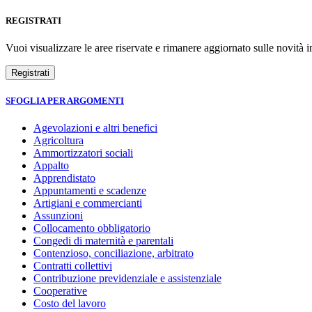
REGISTRATI
Vuoi visualizzare le aree riservate e rimanere aggiornato sulle novità in
SFOGLIA PER ARGOMENTI
Agevolazioni e altri benefici
Agricoltura
Ammortizzatori sociali
Appalto
Apprendistato
Appuntamenti e scadenze
Artigiani e commercianti
Assunzioni
Collocamento obbligatorio
Congedi di maternità e parentali
Contenzioso, conciliazione, arbitrato
Contratti collettivi
Contribuzione previdenziale e assistenziale
Cooperative
Costo del lavoro