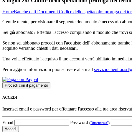
3 luglio 24:
Codice dello spettacolo: proroga dei termi
Home
Banche dati
Documenti
Codice dello spettacolo: proroga dei te
Gentile utente, per visionare il seguente documento è necessario abbon
Sei già abbonato? Effettua l'accesso compilando il modulo che trovi 
Se non sei abbonato procedi con l'acquisto dell' abbonamento tramite P
acquisto verranno chiesti i dati necessari.
Una volta effettuato l'acquisto il tuo account verrà abilitato immediata
Per maggiori informazioni puoi scrivere alla mail
servizioclienti.iosr
ACCEDI
Inserisci email e password per effettuare l'accesso alla tua area riservat
Email
Password
(
Dimenticata?
)