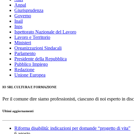
Anpal
Giurisprudenza
Governo
Inail
Inps
Ispettorato Nazionale del Lavoro
Lavoro e Territorio
Ministeri
Organizzazioni Sindacali
Parlamento
Presidente della Repubblica
Pubblico Impiego
Redazione
Unione Europea
IO SRL CULTURA E FORMAZIONE
Per il comune dire siamo professionisti, ciascuno di noi esperto in disc
Ultimi aggiornamenti
Riforma disabilità: indicazioni per domande “progetto di vita”
6 agosto