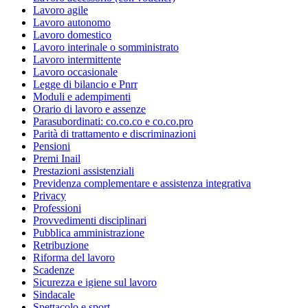
Lavoro agile
Lavoro autonomo
Lavoro domestico
Lavoro interinale o somministrato
Lavoro intermittente
Lavoro occasionale
Legge di bilancio e Pnrr
Moduli e adempimenti
Orario di lavoro e assenze
Parasubordinati: co.co.co e co.co.pro
Parità di trattamento e discriminazioni
Pensioni
Premi Inail
Prestazioni assistenziali
Previdenza complementare e assistenza integrativa
Privacy
Professioni
Provvedimenti disciplinari
Pubblica amministrazione
Retribuzione
Riforma del lavoro
Scadenze
Sicurezza e igiene sul lavoro
Sindacale
Spettacolo e sport