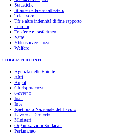
Statistiche
Stranieri e lavoro all'estero
Telelavoro
Tfr e altre indennità di fine rapporto
Tirocini
Trasferte e trasferimenti
Varie
Videosorveglianza
Welfare
SFOGLIA PER FONTE
Agenzia delle Entrate
Altri
Anpal
Giurisprudenza
Governo
Inail
Inps
Ispettorato Nazionale del Lavoro
Lavoro e Territorio
Ministeri
Organizzazioni Sindacali
Parlamento