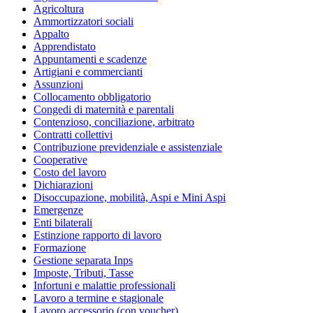
Agricoltura
Ammortizzatori sociali
Appalto
Apprendistato
Appuntamenti e scadenze
Artigiani e commercianti
Assunzioni
Collocamento obbligatorio
Congedi di maternità e parentali
Contenzioso, conciliazione, arbitrato
Contratti collettivi
Contribuzione previdenziale e assistenziale
Cooperative
Costo del lavoro
Dichiarazioni
Disoccupazione, mobilità, Aspi e Mini Aspi
Emergenze
Enti bilaterali
Estinzione rapporto di lavoro
Formazione
Gestione separata Inps
Imposte, Tributi, Tasse
Infortuni e malattie professionali
Lavoro a termine e stagionale
Lavoro accessorio (con voucher)