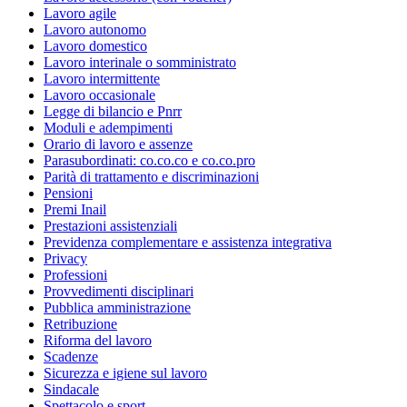
Lavoro agile
Lavoro autonomo
Lavoro domestico
Lavoro interinale o somministrato
Lavoro intermittente
Lavoro occasionale
Legge di bilancio e Pnrr
Moduli e adempimenti
Orario di lavoro e assenze
Parasubordinati: co.co.co e co.co.pro
Parità di trattamento e discriminazioni
Pensioni
Premi Inail
Prestazioni assistenziali
Previdenza complementare e assistenza integrativa
Privacy
Professioni
Provvedimenti disciplinari
Pubblica amministrazione
Retribuzione
Riforma del lavoro
Scadenze
Sicurezza e igiene sul lavoro
Sindacale
Spettacolo e sport