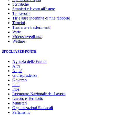
Statistiche
Stranieri e lavoro all'estero
Telelavoro
Tfr e altre indennità di fine rapporto
Tirocini
Trasferte e trasferimenti
Varie
Videosorveglianza
Welfare
SFOGLIA PER FONTE
Agenzia delle Entrate
Altri
Anpal
Giurisprudenza
Governo
Inail
Inps
Ispettorato Nazionale del Lavoro
Lavoro e Territorio
Ministeri
Organizzazioni Sindacali
Parlamento