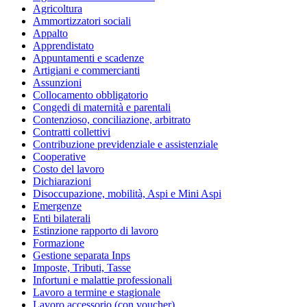
Agricoltura
Ammortizzatori sociali
Appalto
Apprendistato
Appuntamenti e scadenze
Artigiani e commercianti
Assunzioni
Collocamento obbligatorio
Congedi di maternità e parentali
Contenzioso, conciliazione, arbitrato
Contratti collettivi
Contribuzione previdenziale e assistenziale
Cooperative
Costo del lavoro
Dichiarazioni
Disoccupazione, mobilità, Aspi e Mini Aspi
Emergenze
Enti bilaterali
Estinzione rapporto di lavoro
Formazione
Gestione separata Inps
Imposte, Tributi, Tasse
Infortuni e malattie professionali
Lavoro a termine e stagionale
Lavoro accessorio (con voucher)