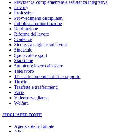
Previdenza complementare e assistenza integrativa
Privacy
Professioni
Provvedimenti disciplinari
Pubblica amministrazione
Retribuzione
Riforma del lavoro
Scadenze
Sicurezza e igiene sul lavoro
Sindacale
Spettacolo e sport
Statistiche
Stranieri e lavoro all'estero
Telelavoro
Tfr e altre indennità di fine rapporto
Tirocini
Trasferte e trasferimenti
Varie
Videosorveglianza
Welfare
SFOGLIA PER FONTE
Agenzia delle Entrate
Altri