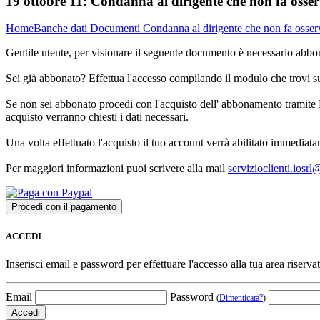
19 ottobre 11:
Condanna al dirigente che non fa osserv
Home
Banche dati
Documenti
Condanna al dirigente che non fa osserv
Gentile utente, per visionare il seguente documento è necessario abbon
Sei già abbonato? Effettua l'accesso compilando il modulo che trovi 
Se non sei abbonato procedi con l'acquisto dell' abbonamento tramite P
acquisto verranno chiesti i dati necessari.
Una volta effettuato l'acquisto il tuo account verrà abilitato immediata
Per maggiori informazioni puoi scrivere alla mail
servizioclienti.iosr
ACCEDI
Inserisci email e password per effettuare l'accesso alla tua area riservat
Email
Password
(
Dimenticata?
)