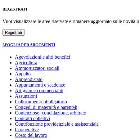
REGISTRATI
Vuoi visualizzare le aree riservate e rimanere aggiornato sulle novità in
SFOGLIA PER ARGOMENTI
Agevolazioni e altri benefici
Agricoltura
Ammortizzatori sociali
Appalto
Apprendistato
Appuntamenti e scadenze
Artigiani e commercianti
Assunzioni
Collocamento obbligatorio
Congedi di maternità e parentali
Contenzioso, conciliazione, arbitrato
Contratti collettivi
Contribuzione previdenziale e assistenziale
Cooperative
Costo del lavoro