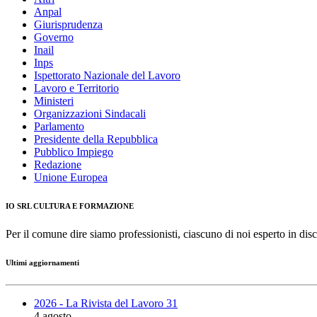
Anpal
Giurisprudenza
Governo
Inail
Inps
Ispettorato Nazionale del Lavoro
Lavoro e Territorio
Ministeri
Organizzazioni Sindacali
Parlamento
Presidente della Repubblica
Pubblico Impiego
Redazione
Unione Europea
IO SRL CULTURA E FORMAZIONE
Per il comune dire siamo professionisti, ciascuno di noi esperto in disc
Ultimi aggiornamenti
2026 - La Rivista del Lavoro 31
4 agosto