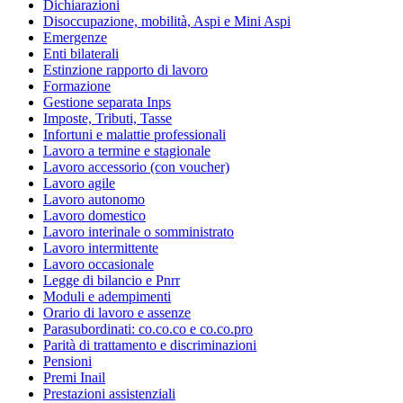
Dichiarazioni
Disoccupazione, mobilità, Aspi e Mini Aspi
Emergenze
Enti bilaterali
Estinzione rapporto di lavoro
Formazione
Gestione separata Inps
Imposte, Tributi, Tasse
Infortuni e malattie professionali
Lavoro a termine e stagionale
Lavoro accessorio (con voucher)
Lavoro agile
Lavoro autonomo
Lavoro domestico
Lavoro interinale o somministrato
Lavoro intermittente
Lavoro occasionale
Legge di bilancio e Pnrr
Moduli e adempimenti
Orario di lavoro e assenze
Parasubordinati: co.co.co e co.co.pro
Parità di trattamento e discriminazioni
Pensioni
Premi Inail
Prestazioni assistenziali