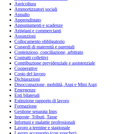
Agricoltura
Ammortizzatori sociali
Appalto
Apprendistato
Appuntamenti e scadenze
Artigiani e commercianti
Assunzioni
Collocamento obbligatorio
Congedi di maternità e parentali
Contenzioso, conciliazione, arbitrato
Contratti collettivi
Contribuzione previdenziale e assistenziale
Cooperative
Costo del lavoro
Dichiarazioni
Disoccupazione, mobilità, Aspi e Mini Aspi
Emergenze
Enti bilaterali
Estinzione rapporto di lavoro
Formazione
Gestione separata Inps
Imposte, Tributi, Tasse
Infortuni e malattie professionali
Lavoro a termine e stagionale
Lavoro accessorio (con voucher)