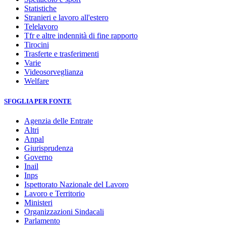
Statistiche
Stranieri e lavoro all'estero
Telelavoro
Tfr e altre indennità di fine rapporto
Tirocini
Trasferte e trasferimenti
Varie
Videosorveglianza
Welfare
SFOGLIA PER FONTE
Agenzia delle Entrate
Altri
Anpal
Giurisprudenza
Governo
Inail
Inps
Ispettorato Nazionale del Lavoro
Lavoro e Territorio
Ministeri
Organizzazioni Sindacali
Parlamento