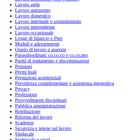
Lavoro agile
Lavoro autonomo
Lavoro domestico
Lavoro interinale o somministrato
Lavoro intermittente
Lavoro occasionale
Legge di bilancio e Pnrr
Moduli e adempimenti
Orario di lavoro e assenze
Parasubordinati: co.co.co e co.co.pro
Parità di trattamento e discriminazioni
Pensioni
Premi Inail
Prestazioni assistenziali
Previdenza complementare e assistenza integrativa
Privacy
Professioni
Provvedimenti disciplinari
Pubblica amministrazione
Retribuzione
Riforma del lavoro
Scadenze
Sicurezza e igiene sul lavoro
Sindacale
Spettacolo e sport