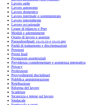
Lavoro agile
Lavoro autonomo
Lavoro domestico
Lavoro interinale o somministrato
Lavoro intermittente
Lavoro occasionale
Legge di bilancio e Pnrr
Moduli e adempimenti
Orario di lavoro e assenze
Parasubordinati: co.co.co e co.co.pro
Parità di trattamento e discriminazioni
Pensioni
Premi Inail
Prestazioni assistenziali
Previdenza complementare e assistenza integrativa
Privacy
Professioni
Provvedimenti disciplinari
Pubblica amministrazione
Retribuzione
Riforma del lavoro
Scadenze
Sicurezza e igiene sul lavoro
Sindacale
Spettacolo e sport