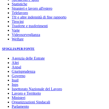
Statistiche
Stranieri e lavoro all'estero
Telelavoro
Tfr e altre indennità di fine rapporto
Tirocini
Trasferte e trasferimenti
Varie
Videosorveglianza
Welfare
SFOGLIA PER FONTE
Agenzia delle Entrate
Altri
Anpal
Giurisprudenza
Governo
Inail
Inps
Ispettorato Nazionale del Lavoro
Lavoro e Territorio
Ministeri
Organizzazioni Sindacali
Parlamento