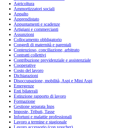
Agricoltura
Ammortizzatori sociali
Appalto
Apprendistato
Appuntamenti e scadenze
Artigiani e commercianti
Assunzioni
Collocamento obbligatorio
Congedi di maternità e parentali
Contenzioso, conciliazione, arbitrato
Contratti collettivi
Contribuzione previdenziale e assistenziale
Cooperative
Costo del lavoro
Dichiarazioni
Disoccupazione, mobilità, Aspi e Mini Aspi
Emergenze
Enti bilaterali
Estinzione rapporto di lavoro
Formazione
Gestione separata Inps
Imposte, Tributi, Tasse
Infortuni e malattie professionali
Lavoro a termine e stagionale
Lavoro accessorio (con voucher)